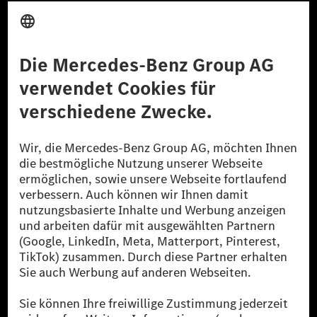
Anbieter
Rechtliche Hinweise
Einstellungen
Datenschutz
Lizenzhinweise Dritter
Barrierefreiheit
© 2026 Mercedes-Benz Group AG. Alle Rechte vorbehalten.
[1] Bilanziell CO₂-neutral bedeutet, dass nicht vermiedene oder nicht
reduzierte CO₂-Emissionen bei der Mercedes-Benz Group durch
zertifizierte Ausgleichsprojekte kompensiert werden.
[2] Renewable Charging ist ein integraler Bestandteil von MB.CHARGE
Public in Europa, den USA, Kanada und China. Sofern an der jeweiligen
Ladestation noch kein Strom aus erneuerbaren Energien vorliegt,
verwendet Renewable Charging Grünstromzertifikate*. Diese stellen
sicher, dass für Ladevorgänge über MB.CHARGE Public eine äquivalente
Strommenge aus erneuerbaren Energien ins Stromnetz eingespeist wird.
Sie stammen ausschließlich aus Wind- und Solarkraftanlagen, die jünger
als sechs Jahre sind.
* Inkl. EKOenergy Ökolabel
* Die angegebenen Werte wurden nach dem vorgeschriebenen
Messverfahren WLTP (Worldwide harmonised Light vehicles Test