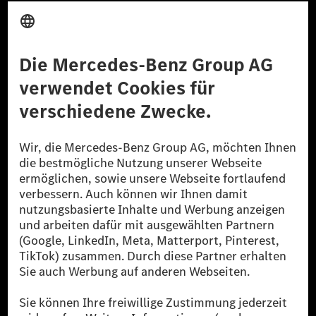
Anbieter
Rechtliche Hinweise
Einstellungen
Datenschutz
Lizenzhinweise Dritter
Barrierefreiheit
© 2026 Mercedes-Benz Group AG. Alle Rechte vorbehalten.
[1] Bilanziell CO₂-neutral bedeutet, dass nicht vermiedene oder nicht
reduzierte CO₂-Emissionen bei der Mercedes-Benz Group durch
zertifizierte Ausgleichsprojekte kompensiert werden.
[2] Renewable Charging ist ein integraler Bestandteil von MB.CHARGE
Public in Europa, den USA, Kanada und China. Sofern an der jeweiligen
Ladestation noch kein Strom aus erneuerbaren Energien vorliegt,
verwendet Renewable Charging Grünstromzertifikate*. Diese stellen
sicher, dass für Ladevorgänge über MB.CHARGE Public eine äquivalente
Strommenge aus erneuerbaren Energien ins Stromnetz eingespeist wird.
Sie stammen ausschließlich aus Wind- und Solarkraftanlagen, die jünger
als sechs Jahre sind.
* Inkl. EKOenergy Ökolabel
* Die angegebenen Werte wurden nach dem vorgeschriebenen
Messverfahren WLTP (Worldwide harmonised Light vehicles Test