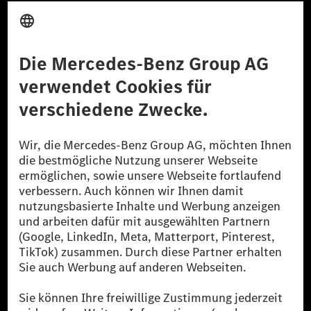
Anbieter
Rechtliche Hinweise
Einstellungen
Datenschutz
Lizenzhinweise Dritter
Barrierefreiheit
© 2026 Mercedes-Benz Group AG. Alle Rechte vorbehalten.
[1] Bilanziell CO₂-neutral bedeutet, dass nicht vermiedene oder nicht
reduzierte CO₂-Emissionen bei der Mercedes-Benz Group durch
zertifizierte Ausgleichsprojekte kompensiert werden.
[2] Renewable Charging ist ein integraler Bestandteil von MB.CHARGE
Public in Europa, den USA, Kanada und China. Sofern an der jeweiligen
Ladestation noch kein Strom aus erneuerbaren Energien vorliegt,
verwendet Renewable Charging Grünstromzertifikate*. Diese stellen
sicher, dass für Ladevorgänge über MB.CHARGE Public eine äquivalente
Strommenge aus erneuerbaren Energien ins Stromnetz eingespeist wird.
Sie stammen ausschließlich aus Wind- und Solarkraftanlagen, die jünger
als sechs Jahre sind.
* Inkl. EKOenergy Ökolabel
* Die angegebenen Werte wurden nach dem vorgeschriebenen
Messverfahren WLTP (Worldwide harmonised Light vehicles Test