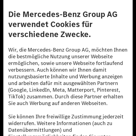
Anbieter
Rechtliche Hinweise
Einstellungen
Datenschutz
Lizenzhinweise Dritter
Barrierefreiheit
© 2026 Mercedes-Benz Group AG. Alle Rechte vorbehalten.
[1] Bilanziell CO₂-neutral bedeutet, dass nicht vermiedene oder nicht
reduzierte CO₂-Emissionen bei der Mercedes-Benz Group durch
zertifizierte Ausgleichsprojekte kompensiert werden.
[2] Renewable Charging ist ein integraler Bestandteil von MB.CHARGE
Public in Europa, den USA, Kanada und China. Sofern an der jeweiligen
Ladestation noch kein Strom aus erneuerbaren Energien vorliegt,
verwendet Renewable Charging Grünstromzertifikate*. Diese stellen
sicher, dass für Ladevorgänge über MB.CHARGE Public eine äquivalente
Strommenge aus erneuerbaren Energien ins Stromnetz eingespeist wird.
Sie stammen ausschließlich aus Wind- und Solarkraftanlagen, die jünger
als sechs Jahre sind.
* Inkl. EKOenergy Ökolabel
* Die angegebenen Werte wurden nach dem vorgeschriebenen
Messverfahren WLTP (Worldwide harmonised Light vehicles Test