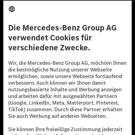
Anbieter
Rechtliche Hinweise
Einstellungen
Datenschutz
Lizenzhinweise Dritter
Barrierefreiheit
© 2026 Mercedes-Benz Group AG. Alle Rechte vorbehalten.
[1] Bilanziell CO₂-neutral bedeutet, dass nicht vermiedene oder nicht
reduzierte CO₂-Emissionen bei der Mercedes-Benz Group durch
zertifizierte Ausgleichsprojekte kompensiert werden.
[2] Renewable Charging ist ein integraler Bestandteil von MB.CHARGE
Public in Europa, den USA, Kanada und China. Sofern an der jeweiligen
Ladestation noch kein Strom aus erneuerbaren Energien vorliegt,
verwendet Renewable Charging Grünstromzertifikate*. Diese stellen
sicher, dass für Ladevorgänge über MB.CHARGE Public eine äquivalente
Strommenge aus erneuerbaren Energien ins Stromnetz eingespeist wird.
Sie stammen ausschließlich aus Wind- und Solarkraftanlagen, die jünger
als sechs Jahre sind.
* Inkl. EKOenergy Ökolabel
* Die angegebenen Werte wurden nach dem vorgeschriebenen
Messverfahren WLTP (Worldwide harmonised Light vehicles Test