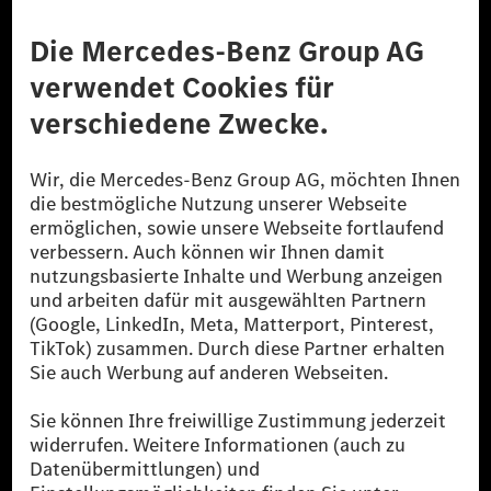
Anbieter
Rechtliche Hinweise
Einstellungen
Datenschutz
Lizenzhinweise Dritter
Barrierefreiheit
© 2026 Mercedes-Benz Group AG. Alle Rechte vorbehalten.
[1] Bilanziell CO₂-neutral bedeutet, dass nicht vermiedene oder nicht
reduzierte CO₂-Emissionen bei der Mercedes-Benz Group durch
zertifizierte Ausgleichsprojekte kompensiert werden.
[2] Renewable Charging ist ein integraler Bestandteil von MB.CHARGE
Public in Europa, den USA, Kanada und China. Sofern an der jeweiligen
Ladestation noch kein Strom aus erneuerbaren Energien vorliegt,
verwendet Renewable Charging Grünstromzertifikate*. Diese stellen
sicher, dass für Ladevorgänge über MB.CHARGE Public eine äquivalente
Strommenge aus erneuerbaren Energien ins Stromnetz eingespeist wird.
Sie stammen ausschließlich aus Wind- und Solarkraftanlagen, die jünger
als sechs Jahre sind.
* Inkl. EKOenergy Ökolabel
* Die angegebenen Werte wurden nach dem vorgeschriebenen
Messverfahren WLTP (Worldwide harmonised Light vehicles Test