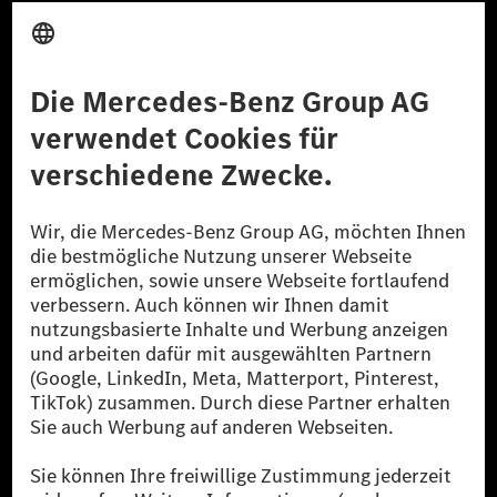
Anbieter
Rechtliche Hinweise
Einstellungen
Datenschutz
Lizenzhinweise Dritter
Barrierefreiheit
© 2026 Mercedes-Benz Group AG. Alle Rechte vorbehalten.
[1] Bilanziell CO₂-neutral bedeutet, dass nicht vermiedene oder nicht
reduzierte CO₂-Emissionen bei der Mercedes-Benz Group durch
zertifizierte Ausgleichsprojekte kompensiert werden.
[2] Renewable Charging ist ein integraler Bestandteil von MB.CHARGE
Public in Europa, den USA, Kanada und China. Sofern an der jeweiligen
Ladestation noch kein Strom aus erneuerbaren Energien vorliegt,
verwendet Renewable Charging Grünstromzertifikate*. Diese stellen
sicher, dass für Ladevorgänge über MB.CHARGE Public eine äquivalente
Strommenge aus erneuerbaren Energien ins Stromnetz eingespeist wird.
Sie stammen ausschließlich aus Wind- und Solarkraftanlagen, die jünger
als sechs Jahre sind.
* Inkl. EKOenergy Ökolabel
* Die angegebenen Werte wurden nach dem vorgeschriebenen
Messverfahren WLTP (Worldwide harmonised Light vehicles Test