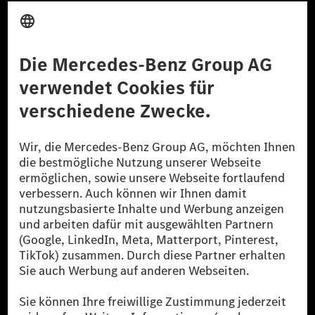
Anbieter
Rechtliche Hinweise
Einstellungen
Datenschutz
Lizenzhinweise Dritter
Barrierefreiheit
© 2026 Mercedes-Benz Group AG. Alle Rechte vorbehalten.
[1] Bilanziell CO₂-neutral bedeutet, dass nicht vermiedene oder nicht
reduzierte CO₂-Emissionen bei der Mercedes-Benz Group durch
zertifizierte Ausgleichsprojekte kompensiert werden.
[2] Renewable Charging ist ein integraler Bestandteil von MB.CHARGE
Public in Europa, den USA, Kanada und China. Sofern an der jeweiligen
Ladestation noch kein Strom aus erneuerbaren Energien vorliegt,
verwendet Renewable Charging Grünstromzertifikate*. Diese stellen
sicher, dass für Ladevorgänge über MB.CHARGE Public eine äquivalente
Strommenge aus erneuerbaren Energien ins Stromnetz eingespeist wird.
Sie stammen ausschließlich aus Wind- und Solarkraftanlagen, die jünger
als sechs Jahre sind.
* Inkl. EKOenergy Ökolabel
* Die angegebenen Werte wurden nach dem vorgeschriebenen
Messverfahren WLTP (Worldwide harmonised Light vehicles Test