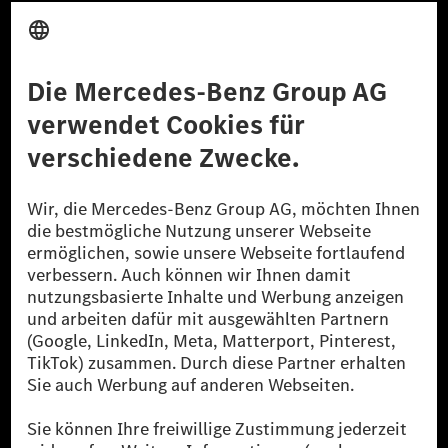
Anbieter
Rechtliche Hinweise
Einstellungen
Datenschutz
Lizenzhinweise Dritter
Barrierefreiheit
© 2026 Mercedes-Benz Group AG. Alle Rechte vorbehalten.
[1] Bilanziell CO₂-neutral bedeutet, dass nicht vermiedene oder nicht
reduzierte CO₂-Emissionen bei der Mercedes-Benz Group durch
zertifizierte Ausgleichsprojekte kompensiert werden.
[2] Renewable Charging ist ein integraler Bestandteil von MB.CHARGE
Public in Europa, den USA, Kanada und China. Sofern an der jeweiligen
Ladestation noch kein Strom aus erneuerbaren Energien vorliegt,
verwendet Renewable Charging Grünstromzertifikate*. Diese stellen
sicher, dass für Ladevorgänge über MB.CHARGE Public eine äquivalente
Strommenge aus erneuerbaren Energien ins Stromnetz eingespeist wird.
Sie stammen ausschließlich aus Wind- und Solarkraftanlagen, die jünger
als sechs Jahre sind.
* Inkl. EKOenergy Ökolabel
* Die angegebenen Werte wurden nach dem vorgeschriebenen
Messverfahren WLTP (Worldwide harmonised Light vehicles Test