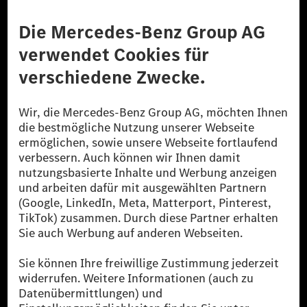
Anbieter
Rechtliche Hinweise
Einstellungen
Datenschutz
Lizenzhinweise Dritter
Barrierefreiheit
© 2026 Mercedes-Benz Group AG. Alle Rechte vorbehalten.
[1] Bilanziell CO₂-neutral bedeutet, dass nicht vermiedene oder nicht
reduzierte CO₂-Emissionen bei der Mercedes-Benz Group durch
zertifizierte Ausgleichsprojekte kompensiert werden.
[2] Renewable Charging ist ein integraler Bestandteil von MB.CHARGE
Public in Europa, den USA, Kanada und China. Sofern an der jeweiligen
Ladestation noch kein Strom aus erneuerbaren Energien vorliegt,
verwendet Renewable Charging Grünstromzertifikate*. Diese stellen
sicher, dass für Ladevorgänge über MB.CHARGE Public eine äquivalente
Strommenge aus erneuerbaren Energien ins Stromnetz eingespeist wird.
Sie stammen ausschließlich aus Wind- und Solarkraftanlagen, die jünger
als sechs Jahre sind.
* Inkl. EKOenergy Ökolabel
* Die angegebenen Werte wurden nach dem vorgeschriebenen
Messverfahren WLTP (Worldwide harmonised Light vehicles Test