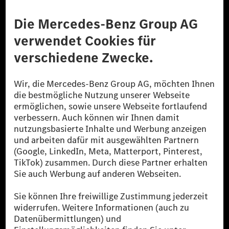
Anbieter
Rechtliche Hinweise
Einstellungen
Datenschutz
Lizenzhinweise Dritter
Barrierefreiheit
© 2026 Mercedes-Benz Group AG. Alle Rechte vorbehalten.
[1] Bilanziell CO₂-neutral bedeutet, dass nicht vermiedene oder nicht
reduzierte CO₂-Emissionen bei der Mercedes-Benz Group durch
zertifizierte Ausgleichsprojekte kompensiert werden.
[2] Renewable Charging ist ein integraler Bestandteil von MB.CHARGE
Public in Europa, den USA, Kanada und China. Sofern an der jeweiligen
Ladestation noch kein Strom aus erneuerbaren Energien vorliegt,
verwendet Renewable Charging Grünstromzertifikate*. Diese stellen
sicher, dass für Ladevorgänge über MB.CHARGE Public eine äquivalente
Strommenge aus erneuerbaren Energien ins Stromnetz eingespeist wird.
Sie stammen ausschließlich aus Wind- und Solarkraftanlagen, die jünger
als sechs Jahre sind.
* Inkl. EKOenergy Ökolabel
* Die angegebenen Werte wurden nach dem vorgeschriebenen
Messverfahren WLTP (Worldwide harmonised Light vehicles Test