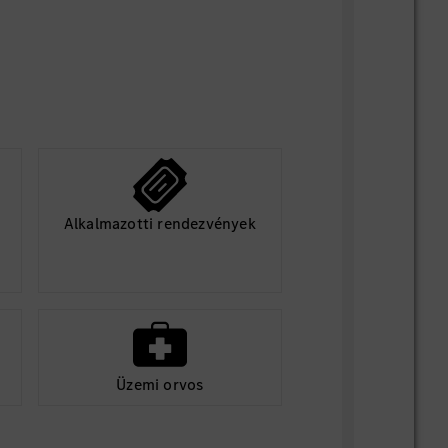
szjáratok Kecskemétről és
l
ogatás
 emberközpontú vezetés és összetartó
l, nemzetközi környezet
, fejlődési és előrelépési lehetőségek
angol nyelv mindennapos használata
ények kijelölt partnereinknél
 balesetbiztosítás
Alkalmazotti rendezvények
őségek (Kecskeméti Fürdő, kecskeméti és
éki edzőtermek)
ég minden gyár részlegben a kollégák
kú, modern, kényelmes munkaruha
intézkedések (vállalati pszichológus,
Üzemi orvos
fluenza elleni oltás, egészségnevelő,
ások)
reatív ötletek megvalósítását elismerjük