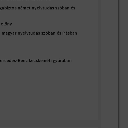
gabiztos német nyelvtudás szóban és
 előny
ű magyar nyelvtudás szóban és írásban
Mercedes-Benz kecskeméti gyárában
pbér
 csomag (jelenléti bónusz, senioritási
ttatás, 13. havi fizetés, utazási
egközlekedés esetében 100% támogatás)
etőség – munkakörtől függően