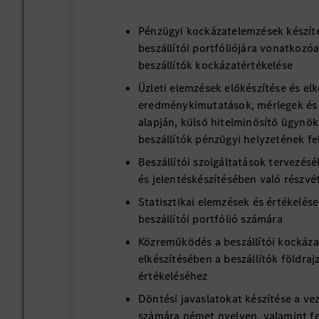
Pénzügyi kockázatelemzések készít
beszállítói portfóliójára vonatkozó
beszállítók kockázatértékelése
Üzleti elemzések előkészítése és elk
eredménykimutatások, mérlegek és
alapján, külső hitelminősítő ügynö
beszállítók pénzügyi helyzetének f
Beszállítói szolgáltatások tervezés
és jelentéskészítésében való részvé
Statisztikai elemzések és értékelése
beszállítói portfólió számára
Közreműködés a beszállítói kockáza
elkészítésében a beszállítók földrajz
értékeléséhez
Döntési javaslatokat készítése a ve
számára német nyelven, valamint fel