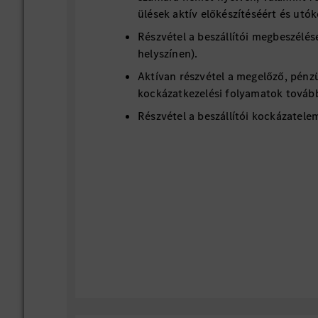
ülések aktív előkészítéséért és utó
Részvétel a beszállítói megbeszélés
helyszínen).
Aktívan részvétel a megelőző, pénzü
kockázatkezelési folyamatok továb
Részvétel a beszállítói kockázatel