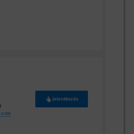
ek a munkáltató szabályzatában
ek szerint vehetőek igénybe.
Jelentkezés
H
z.com