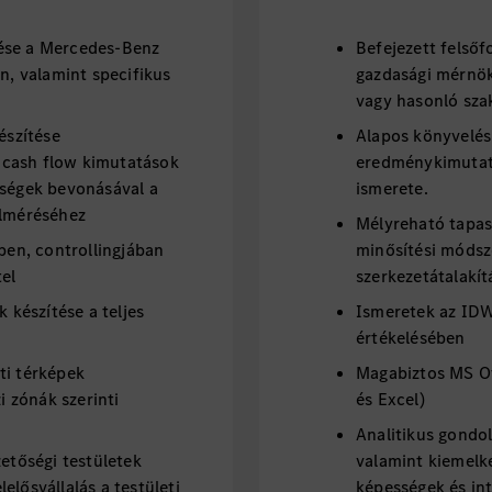
ése a Mercedes-Benz
Befejezett felső
an, valamint specifikus
gazdasági mérnök
vagy hasonló sza
észítése
Alapos könyvelés
 cash flow kimutatások
eredménykimutatá
kségek bevonásával a
ismerete.
elméréséhez
Mélyreható tapasz
ében, controllingjában
minősítési módsz
tel
szerkezetátalakít
k készítése a teljes
Ismeretek az IDW
értékelésében
ti térképek
Magabiztos MS Of
i zónák szerinti
és Excel)
Analitikus gondo
zetőségi testületek
valamint kiemelke
elősvállalás a testületi
képességek és in