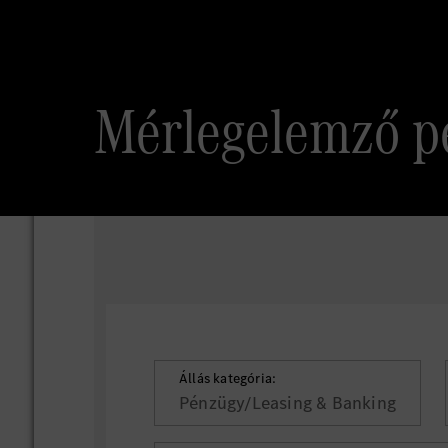
Mérlegelemző pé
Állás kategória:
Pénzügy/Leasing & Banking