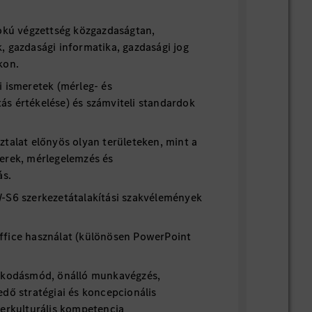
fokú végzettség közgazdaságtan,
, gazdasági informatika, gazdasági jog
kon.
i ismeretek (mérleg- és
s értékelése) és számviteli standardok
talat előnyös olyan területeken, mint a
erek, mérlegelemzés és
ás.
-S6 szerkezetátalakítási szakvélemények
fice használat (különösen PowerPoint
lkodásmód, önálló munkavégzés,
dő stratégiai és koncepcionális
terkulturális kompetencia