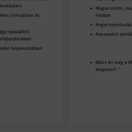
követéséért
Magas szintű, ma
eken (virtuálisan és
írásban
Angol nyelvtudás
gyi beszállítói
Anyanyelvi szint
bfejlesztésében
emzési folyamatokban
Miért éri meg a 
dolgozni?: *
Versenyképes ala
Komplex juttatási
bónusz, vakáció ju
támogatás – töm
Home office leh