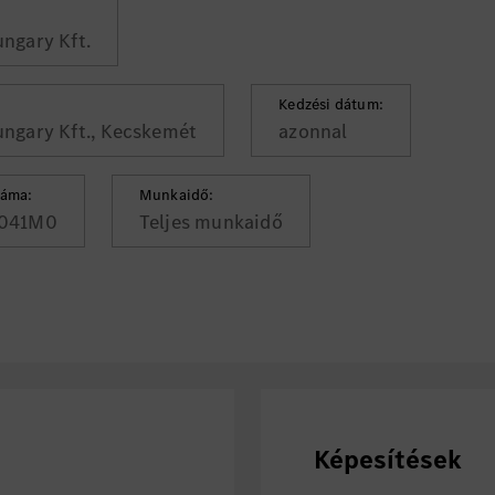
ngary Kft.
Kedzési dátum:
ngary Kft., Kecskemét
azonnal
záma:
Munkaidő:
041M0
Teljes munkaidő
Képesítések