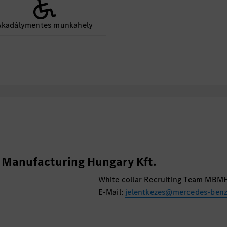
és jutalmazzuk
Akadálymentes munkahely
*A fent felsorolt elem
meghatározott feltétel
Manufacturing Hungary Kft.
White collar Recruiting Team MBM
E-Mail:
jelentkezes@mercedes-ben