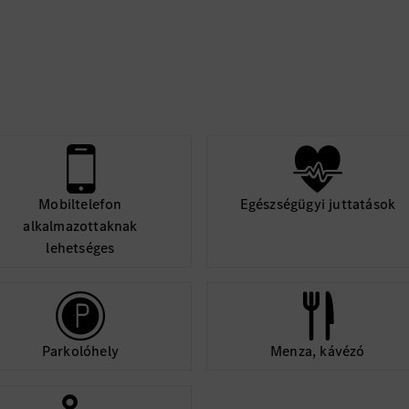
Közvetlen autóbu
vonzáskörzetébő
Letelepedési tám
Támogató légkör,
csapat
Lendületes, stabi
Szakmai tréningek
A német és/vagy 
Dolgozói kedvezm
Kollektív élet- és
Mobiltelefon
Egészségügyi juttatások
Sportolási lehet
alkalmazottaknak
Kecskemét körny
lehetséges
Étkezési lehetős
számára
Széles választé
Egészségmegőrző 
Parkolóhely
Menza, kávézó
egészséghónap: in
prevenciós előad
Az innovatív és k