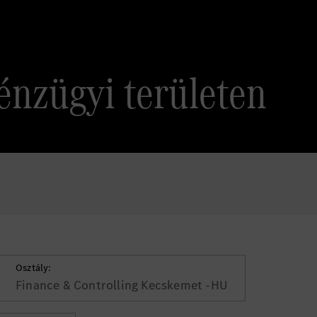
nzügyi területen
Osztály:
Finance & Controlling Kecskemet -HU