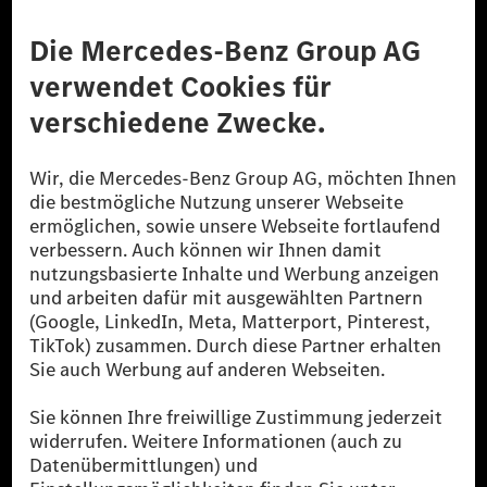
Anbieter
Rechtliche Hinweise
Einstellungen
Datenschutz
Lizenzhinweise Dritter
Barrierefreiheit
© 2026 Mercedes-Benz Group AG. Alle Rechte vorbehalten.
[1] Bilanziell CO₂-neutral bedeutet, dass nicht vermiedene oder nicht
reduzierte CO₂-Emissionen bei der Mercedes-Benz Group durch
zertifizierte Ausgleichsprojekte kompensiert werden.
[2] Renewable Charging ist ein integraler Bestandteil von MB.CHARGE
Public in Europa, den USA, Kanada und China. Sofern an der jeweiligen
Ladestation noch kein Strom aus erneuerbaren Energien vorliegt,
verwendet Renewable Charging Grünstromzertifikate*. Diese stellen
sicher, dass für Ladevorgänge über MB.CHARGE Public eine äquivalente
Strommenge aus erneuerbaren Energien ins Stromnetz eingespeist wird.
Sie stammen ausschließlich aus Wind- und Solarkraftanlagen, die jünger
als sechs Jahre sind.
* Inkl. EKOenergy Ökolabel
* Die angegebenen Werte wurden nach dem vorgeschriebenen
Messverfahren WLTP (Worldwide harmonised Light vehicles Test