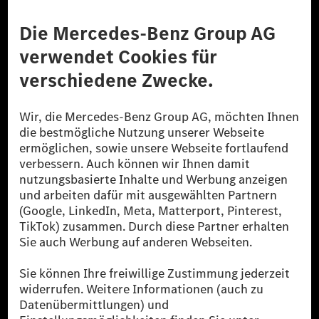
Anbieter
Rechtliche Hinweise
Einstellungen
Datenschutz
Lizenzhinweise Dritter
Barrierefreiheit
© 2026 Mercedes-Benz Group AG. Alle Rechte vorbehalten.
[1] Bilanziell CO₂-neutral bedeutet, dass nicht vermiedene oder nicht
reduzierte CO₂-Emissionen bei der Mercedes-Benz Group durch
zertifizierte Ausgleichsprojekte kompensiert werden.
[2] Renewable Charging ist ein integraler Bestandteil von MB.CHARGE
Public in Europa, den USA, Kanada und China. Sofern an der jeweiligen
Ladestation noch kein Strom aus erneuerbaren Energien vorliegt,
verwendet Renewable Charging Grünstromzertifikate*. Diese stellen
sicher, dass für Ladevorgänge über MB.CHARGE Public eine äquivalente
Strommenge aus erneuerbaren Energien ins Stromnetz eingespeist wird.
Sie stammen ausschließlich aus Wind- und Solarkraftanlagen, die jünger
als sechs Jahre sind.
* Inkl. EKOenergy Ökolabel
* Die angegebenen Werte wurden nach dem vorgeschriebenen
Messverfahren WLTP (Worldwide harmonised Light vehicles Test