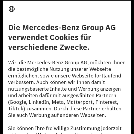
Anbieter
Rechtliche Hinweise
Einstellungen
Datenschutz
Lizenzhinweise Dritter
Barrierefreiheit
© 2026 Mercedes-Benz Group AG. Alle Rechte vorbehalten.
[1] Bilanziell CO₂-neutral bedeutet, dass nicht vermiedene oder nicht
reduzierte CO₂-Emissionen bei der Mercedes-Benz Group durch
zertifizierte Ausgleichsprojekte kompensiert werden.
[2] Renewable Charging ist ein integraler Bestandteil von MB.CHARGE
Public in Europa, den USA, Kanada und China. Sofern an der jeweiligen
Ladestation noch kein Strom aus erneuerbaren Energien vorliegt,
verwendet Renewable Charging Grünstromzertifikate*. Diese stellen
sicher, dass für Ladevorgänge über MB.CHARGE Public eine äquivalente
Strommenge aus erneuerbaren Energien ins Stromnetz eingespeist wird.
Sie stammen ausschließlich aus Wind- und Solarkraftanlagen, die jünger
als sechs Jahre sind.
* Inkl. EKOenergy Ökolabel
* Die angegebenen Werte wurden nach dem vorgeschriebenen
Messverfahren WLTP (Worldwide harmonised Light vehicles Test