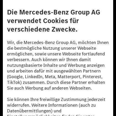
Anbieter
Rechtliche Hinweise
Einstellungen
Datenschutz
Lizenzhinweise Dritter
Barrierefreiheit
© 2026 Mercedes-Benz Group AG. Alle Rechte vorbehalten.
[1] Bilanziell CO₂-neutral bedeutet, dass nicht vermiedene oder nicht
reduzierte CO₂-Emissionen bei der Mercedes-Benz Group durch
zertifizierte Ausgleichsprojekte kompensiert werden.
[2] Renewable Charging ist ein integraler Bestandteil von MB.CHARGE
Public in Europa, den USA, Kanada und China. Sofern an der jeweiligen
Ladestation noch kein Strom aus erneuerbaren Energien vorliegt,
verwendet Renewable Charging Grünstromzertifikate*. Diese stellen
sicher, dass für Ladevorgänge über MB.CHARGE Public eine äquivalente
Strommenge aus erneuerbaren Energien ins Stromnetz eingespeist wird.
Sie stammen ausschließlich aus Wind- und Solarkraftanlagen, die jünger
als sechs Jahre sind.
* Inkl. EKOenergy Ökolabel
* Die angegebenen Werte wurden nach dem vorgeschriebenen
Messverfahren WLTP (Worldwide harmonised Light vehicles Test