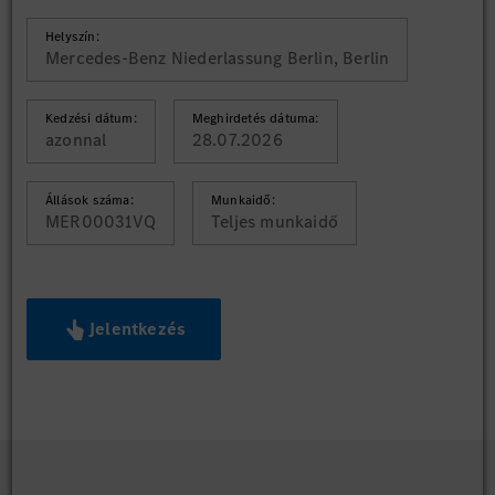
Helyszín:
Mercedes-Benz Niederlassung Berlin, Berlin
Kedzési dátum:
Meghirdetés dátuma:
azonnal
28.07.2026
Állások száma:
Munkaidő:
MER00031VQ
Teljes munkaidő
Jelentkezés