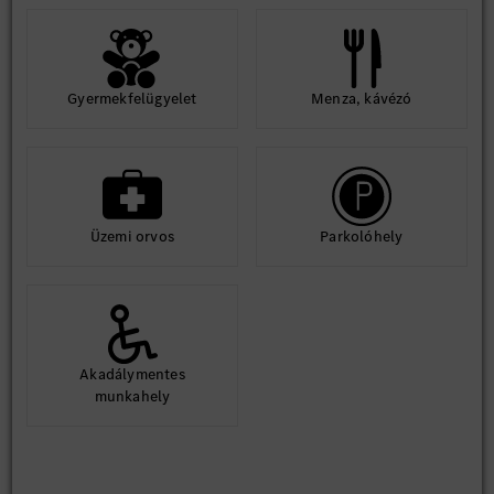
Gyermekfelügyelet
Menza, kávézó
Üzemi orvos
Parkolóhely
Akadálymentes
munkahely