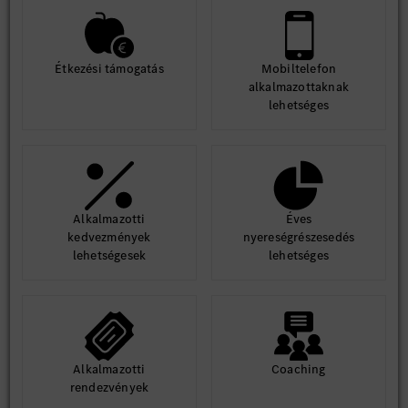
Étkezési támogatás
Mobiltelefon
alkalmazottaknak
lehetséges
Alkalmazotti
Éves
kedvezmények
nyereségrészesedés
lehetségesek
lehetséges
Alkalmazotti
Coaching
rendezvények