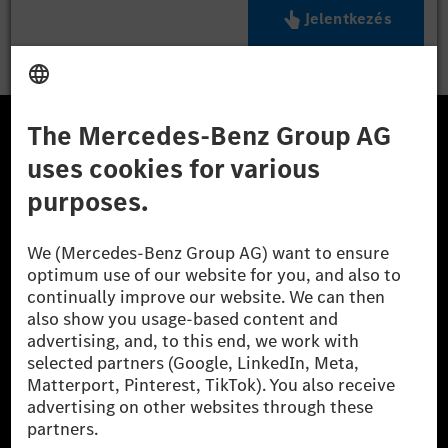
Jelentkezés
A Mercedes-Benz Csoport
A Mercedes-Benz Group AG (korábbi Daimler AG) a
világ egyik legsikeresebb autóipari vállalata. A
Mercedes-Benz AG-val együtt a prémium és
luxusautók, valamint kishaszonjárművek vezető
globális szállítói vagyunk. A Mercedes-Benz Mobility
AG finanszírozást, lízinget, autó előfizetést és
autókölcsönzést, flottakezelést, digitális
szolgáltatásokat a töltéshez és fizetéshez,
biztosításközvetítést, valamint innovatív mobilitási
szolgáltatásokat kínál.