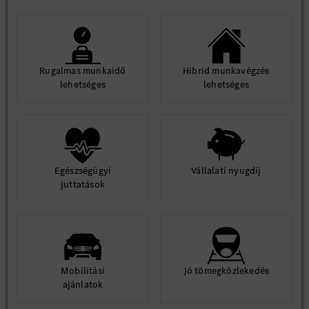
Rugalmas munkaidő
Hibrid munkavégzés
lehetséges
lehetséges
Egészségügyi
Vállalati nyugdíj
juttatások
Mobilitási
Jó tömegközlekedés
ajánlatok