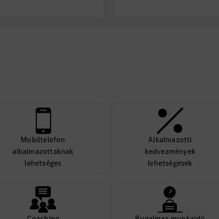
r Zusatzarbeiten und
Wir freuen uns insbes
schwerbehinderter und 
rbeiten sowie defekte
Menschen direkt auf d
er austauschen
Du Dich unter sbv-nl
setzungsarbeiten
die Schwerbehinderten
 Flüssigkeitsstände
Dich gerne nach Deine
erneuern
Bewerbungsprozess unt
chführung von
ten
n sowie erforderliche
auftrag bei Garantie
Mobiltelefon
Alkalmazotti
en
alkalmazottaknak
kedvezmények
Kundschaft vorbereiten
lehetséges
lehetségesek
Coaching
Rugalmas munkaidő