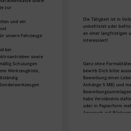
ebskrankenkasse sowie
te zur
Die Tätigkeit ist in Vo
iten und ein
unbefristet oder befri
bot
an einer langfristigen
für unsere Fahrzeuge
interessiert!
nd bei
ektroantrieben sowie
lmäßig Schulungen
Ganz ohne Formalitäten
gene Werkzeugkiste,
bewirb Dich bitte auss
llständig
Bewerbung einen Leben
n Sonderwerkzeugen
Anhänge 5 MB) und mar
Bewerbungsunterlagen a
habe Verständnis dafür
oder in Papierform me
Anspruch auf Rückvers
en nach