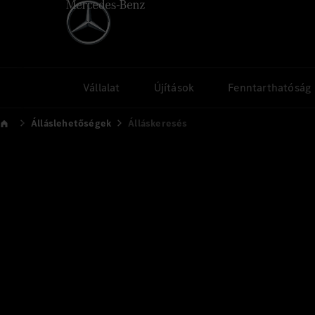
Vállalat
Újítások
Fenntarthatóság
Álláslehetőségek
Álláskeresés