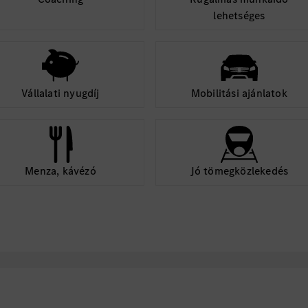
lehetséges
Vállalati nyugdíj
Mobilitási ajánlatok
Menza, kávézó
Jó tömegközlekedés