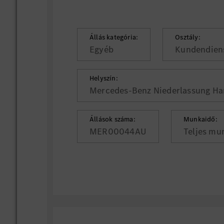
Állás kategória:
Osztály:
Egyéb
Kundendien
Helyszín:
Mercedes-Benz Niederlassung H
Állások száma:
Munkaidő:
MER00044AU
Teljes mu