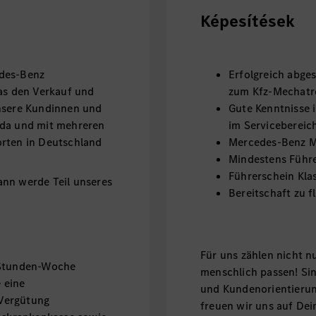
Képesítések
edes-Benz
Erfolgreich abge
was den Verkauf und
zum Kfz-Mechatr
unsere Kundinnen und
Gute Kenntnisse
 da und mit mehreren
im Servicebereic
orten in Deutschland
Mercedes-Benz M
Mindestens Führe
Führerschein Kla
ann werde Teil unseres
Bereitschaft zu f
Für uns zählen nicht nu
-Stunden-Woche
menschlich passen! Sind
 eine
und Kundenorientierun
 Vergütung
freuen wir uns auf De