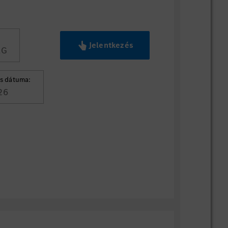
Jelentkezés
AG
s dátuma:
26