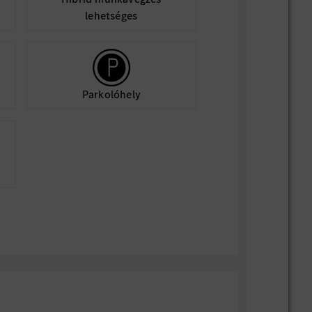
lehetséges
Parkolóhely