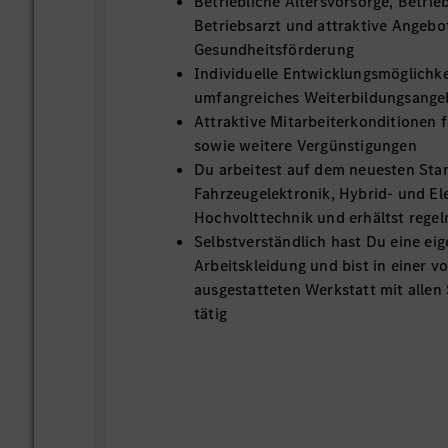
Betriebliche Altersvorsorge, Betri
Betriebsarzt und attraktive Angebo
Gesundheitsförderung
Individuelle Entwicklungsmöglichke
umfangreiches Weiterbildungsange
Attraktive Mitarbeiterkonditionen 
sowie weitere Vergünstigungen
Du arbeitest auf dem neuesten Sta
Fahrzeugelektronik, Hybrid- und El
Hochvolttechnik und erhältst rege
Selbstverständlich hast Du eine ei
Arbeitskleidung und bist in einer vo
ausgestatteten Werkstatt mit alle
tätig
Deine Aufgaben:
Durchführung von Wartungsarbeit