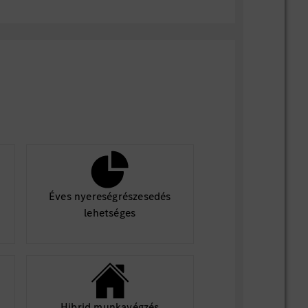
ondere über Onlinebewerbungen
ihnen gleichgestellter behinderter
iese Ausschreibung. Bei Fragen kannst
-hamburg@mercedes-benz.com zudem an
vertretung des Standorts wenden, die
r Bewerbung im weiteren
erstützt.
Éves nyereségrészesedés
lehetséges
Hibrid munkavégzés