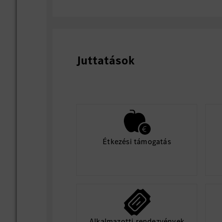
Wartungssystem einschließlich alle
Reparaturen
Allgemeine Kraftfahrzeug-Elektrika
elektrische Teile instandsetzen od
Durchführung allgemeiner Instand
Juttatások
Bei Bedarf Filtereinsätze erneuern,
richtig stellen oder Schmiermittel 
Ausüben von Diagnosen sowie Dur
Ölwechseln an sämtlichen Aggrega
Service-Informationssysteme nutze
Befundvermerke auf dem Reparatur
und Kulanz festlegen
Étkezési támogatás
Bei Bedarf Probefahrten durchführ
Fahrzeuge für die Übergabe an die 
Alkalmazotti rendezvények