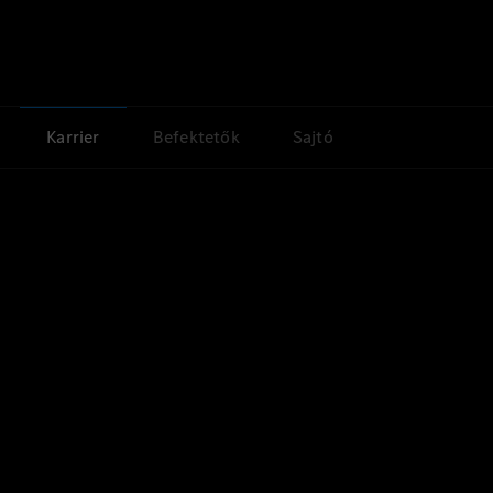
Karrier
Befektetők
Sajtó