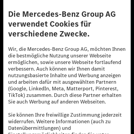
Anbieter
Rechtliche Hinweise
Einstellungen
Datenschutz
Lizenzhinweise Dritter
Barrierefreiheit
© 2026 Mercedes-Benz Group AG. Alle Rechte vorbehalten.
[1] Bilanziell CO₂-neutral bedeutet, dass nicht vermiedene oder nicht
reduzierte CO₂-Emissionen bei der Mercedes-Benz Group durch
zertifizierte Ausgleichsprojekte kompensiert werden.
[2] Renewable Charging ist ein integraler Bestandteil von MB.CHARGE
Public in Europa, den USA, Kanada und China. Sofern an der jeweiligen
Ladestation noch kein Strom aus erneuerbaren Energien vorliegt,
verwendet Renewable Charging Grünstromzertifikate*. Diese stellen
sicher, dass für Ladevorgänge über MB.CHARGE Public eine äquivalente
Strommenge aus erneuerbaren Energien ins Stromnetz eingespeist wird.
Sie stammen ausschließlich aus Wind- und Solarkraftanlagen, die jünger
als sechs Jahre sind.
* Inkl. EKOenergy Ökolabel
* Die angegebenen Werte wurden nach dem vorgeschriebenen
Messverfahren WLTP (Worldwide harmonised Light vehicles Test