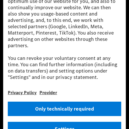
luxusautók, valamint kishaszonjárművek vezető
globális szállítói vagyunk. A Mercedes-Benz Mobility
AG finanszírozást, lízinget, autó előfizetést és
autókölcsönzést, flottakezelést, digitális
szolgáltatásokat a töltéshez és fizetéshez,
biztosításközvetítést, valamint innovatív mobilitási
szolgáltatásokat kínál.
Tudjon meg többet
Technikai támogatás Hotline vonal
Kapcsolat
Helyszínek
Szolgáltató
Jogi nyilatkozat
Beállítások