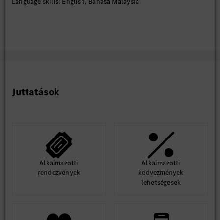
Language skills: English, Bahasa Malaysia
Juttatások
Alkalmazotti
Alkalmazotti
rendezvények
kedvezmények
lehetségesek