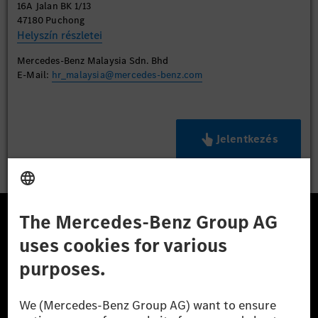
16A Jalan BK 1/13
47180 Puchong
Helyszín részletei
Mercedes-Benz Malaysia Sdn. Bhd
E-Mail:
hr_malaysia@mercedes-benz.com
Jelentkezés
A Mercedes-Benz Csoport
A Mercedes-Benz Group AG (korábbi Daimler AG) a
világ egyik legsikeresebb autóipari vállalata. A
Mercedes-Benz AG-val együtt a prémium és