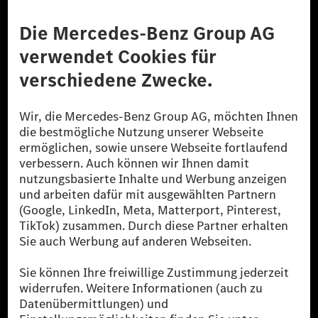
Anbieter
Rechtliche Hinweise
Einstellungen
Datenschutz
Lizenzhinweise Dritter
Barrierefreiheit
© 2026 Mercedes-Benz Group AG. Alle Rechte vorbehalten.
[1] Bilanziell CO₂-neutral bedeutet, dass nicht vermiedene oder nicht
reduzierte CO₂-Emissionen bei der Mercedes-Benz Group durch
zertifizierte Ausgleichsprojekte kompensiert werden.
[2] Renewable Charging ist ein integraler Bestandteil von MB.CHARGE
Public in Europa, den USA, Kanada und China. Sofern an der jeweiligen
Ladestation noch kein Strom aus erneuerbaren Energien vorliegt,
verwendet Renewable Charging Grünstromzertifikate*. Diese stellen
sicher, dass für Ladevorgänge über MB.CHARGE Public eine äquivalente
Strommenge aus erneuerbaren Energien ins Stromnetz eingespeist wird.
Sie stammen ausschließlich aus Wind- und Solarkraftanlagen, die jünger
als sechs Jahre sind.
* Inkl. EKOenergy Ökolabel
* Die angegebenen Werte wurden nach dem vorgeschriebenen
Messverfahren WLTP (Worldwide harmonised Light vehicles Test