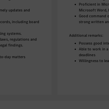
Proficient in Mic
imely updates and
Microsoft Word, 
Good command of 
cords, including board
strong written an
ing systems.
Additional remarks:
laws, regulations and
Possess good int
egal findings.
Able to work in 
deadlines
-to-day matters
Willingness to le