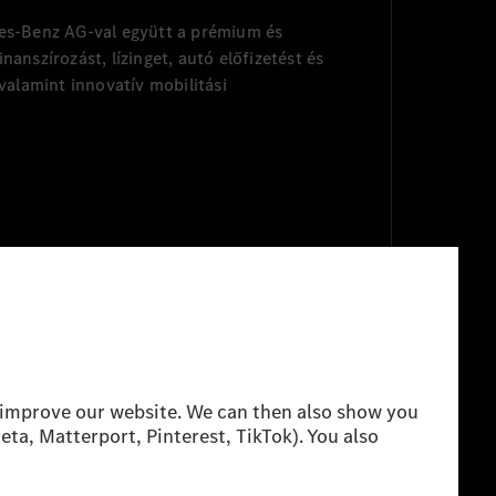
des-Benz AG-val együtt a prémium és
anszírozást, lízinget, autó előfizetést és
 valamint innovatív mobilitási
ó értesítés
Felhasználási feltételek