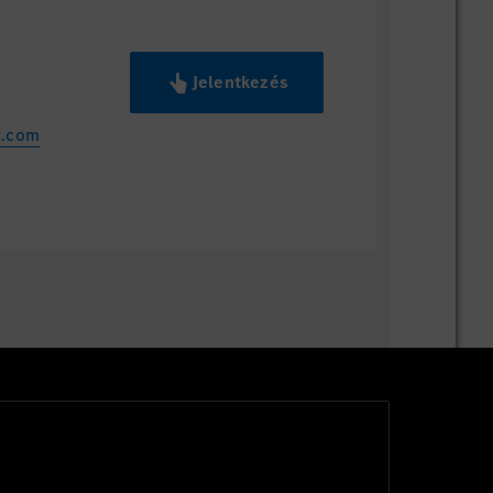
Jelentkezés
z.com