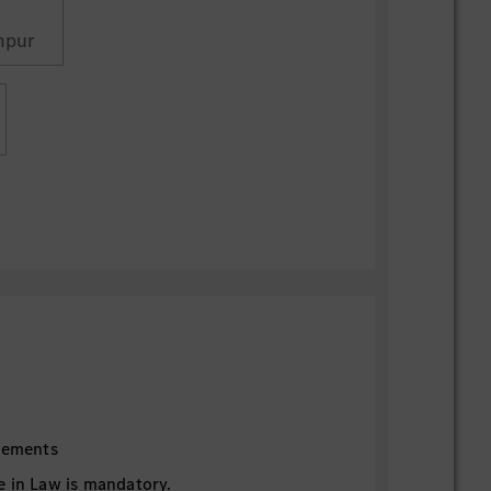
mpur
irements
e in Law is mandatory.