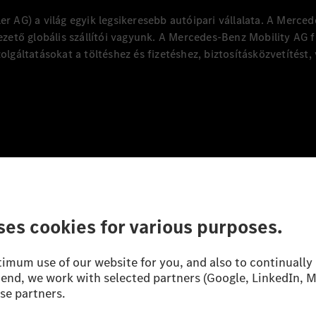
 AG) a világ egyik legsikeresebb autóipari vállalata. A Merce
ető globális szállítói vagyunk. A Mercedes-Benz Mobility AG fin
zolgáltatásokat a töltéshez és fizetéshez, biztosításközvetítést,
Helyszínek
Adatvédelmi nyilatkozat
Harmadik fél licencére vonatkoz