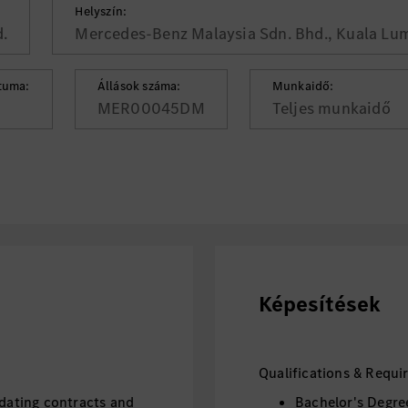
Helyszín:
.
Mercedes-Benz Malaysia Sdn. Bhd., Kuala Lu
tuma:
Állások száma:
Munkaidő:
MER00045DM
Teljes munkaidő
Képesítések
Qualifications & Requ
pdating contracts and
Bachelor's Degre