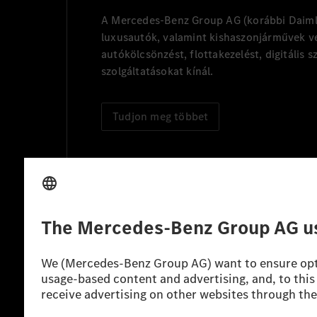
A Mercedes-Benz Group AG (korábbi Daimler
luxusautók, valamint kishaszonjárművek vez
autókölcsönzést, flottakezelést, digitális s
szolgáltatásokat kínál.
Tudjon meg többet
Technikai támogatás Hotline vonal
Kapcsolat
Szolgáltató
Jogi nyilatkozat
Beállítások