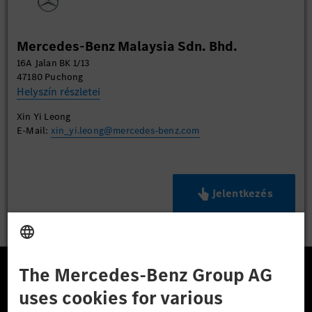
Mercedes-Benz Malaysia Sdn. Bhd.
16A Jalan BK 1/13
47180 Puchong
Helyszín részletei
Xin Yi Leong
E-Mail:
xin_yi.leong@mercedes-benz.com
Jelentkezés
A Mercedes-Benz Csoport