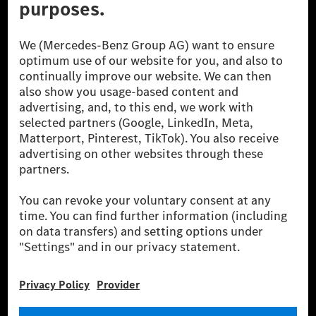
A Mercedes-Benz Group AG (korábbi Daimler AG) a
világ egyik legsikeresebb autóipari vállalata. A
Mercedes-Benz AG-val együtt a prémium és
luxusautók, valamint kishaszonjárművek vezető
globális szállítói vagyunk. A Mercedes-Benz Mobility
AG finanszírozást, lízinget, autó előfizetést és
autókölcsönzést, flottakezelést, digitális
szolgáltatásokat a töltéshez és fizetéshez,
biztosításközvetítést, valamint innovatív mobilitási
szolgáltatásokat kínál.
Tudjon meg többet
Technikai támogatás Hotline vonal
Kapcsolat
Helyszínek