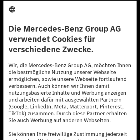
Anbieter
Rechtliche Hinweise
Einstellungen
Datenschutz
Lizenzhinweise Dritter
Barrierefreiheit
© 2026 Mercedes-Benz Group AG. Alle Rechte vorbehalten.
[1] Bilanziell CO₂-neutral bedeutet, dass nicht vermiedene oder nicht
reduzierte CO₂-Emissionen bei der Mercedes-Benz Group durch
zertifizierte Ausgleichsprojekte kompensiert werden.
[2] Renewable Charging ist ein integraler Bestandteil von MB.CHARGE
Public in Europa, den USA, Kanada und China. Sofern an der jeweiligen
Ladestation noch kein Strom aus erneuerbaren Energien vorliegt,
verwendet Renewable Charging Grünstromzertifikate*. Diese stellen
sicher, dass für Ladevorgänge über MB.CHARGE Public eine äquivalente
Strommenge aus erneuerbaren Energien ins Stromnetz eingespeist wird.
Sie stammen ausschließlich aus Wind- und Solarkraftanlagen, die jünger
als sechs Jahre sind.
* Inkl. EKOenergy Ökolabel
* Die angegebenen Werte wurden nach dem vorgeschriebenen
Messverfahren WLTP (Worldwide harmonised Light vehicles Test