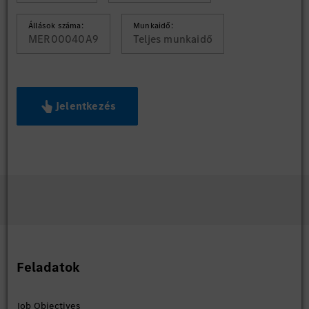
Állások száma:
Munkaidő:
MER00040A9
Teljes munkaidő
Jelentkezés
Feladatok
Job Objectives