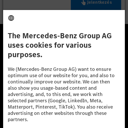
Jelentkezés
A Mercedes-Benz Csoport
A Mercedes-Benz Group AG (korábbi Daimler AG) a
világ egyik legsikeresebb autóipari vállalata. A
Mercedes-Benz AG-val együtt a prémium és
luxusautók, valamint kishaszonjárművek vezető
globális szállítói vagyunk. A Mercedes-Benz Mobility
AG finanszírozást, lízinget, autó előfizetést és
autókölcsönzést, flottakezelést, digitális
szolgáltatásokat a töltéshez és fizetéshez,
biztosításközvetítést, valamint innovatív mobilitási
szolgáltatásokat kínál.
Tudjon meg többet