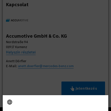
Kapcsolat
Accumotive GmbH & Co. KG
Nordstraße 94
01917 Kamenz
Helyszín részletei
Anett Dörfler
E-Mail:
anett.doerfler@mercedes-benz.com
Jelentkezés