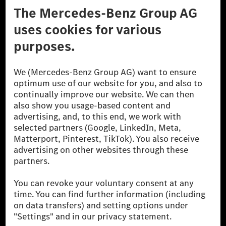
A Mercedes-Benz Csoport
A Mercedes-Benz Group AG (korábbi Daimler AG) a
világ egyik legsikeresebb autóipari vállalata. A
Mercedes-Benz AG-val együtt a prémium és
luxusautók, valamint kishaszonjárművek vezető
globális szállítói vagyunk. A Mercedes-Benz Mobility
AG finanszírozást, lízinget, autó előfizetést és
autókölcsönzést, flottakezelést, digitális
szolgáltatásokat a töltéshez és fizetéshez,
biztosításközvetítést, valamint innovatív mobilitási
szolgáltatásokat kínál.
Tudjon meg többet