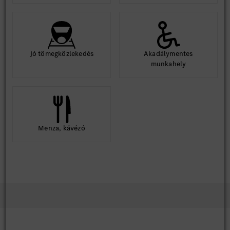
Erfahrung im TPM-, Lean- oder KVP-Umfeld.
Erfahrung in der Betreuung und Koordination von
Fremdfirmen.
Bereitschaft zur Schichtarbeit und Rufbereitschaft
(sofern betrieblich erforderlich).
Jó tömegközlekedés
Akadálymentes
munkahely
Menza, kávézó