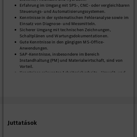
Erfahrung im Umgang mit SPS-, CNC- oder vergleichbaren
Steuerungs- und Automatisierungssystemen.
Kenntnisse in der systematischen Fehleranalyse sowie im
Einsatz von Diagnose- und Messmitteln.
Sicherer Umgang mit technischen Zeichnungen,
Schaltplänen und Wartungsdokumentationen.
Gute Kenntnisse in den gängigen MS-Office-
Anwendungen.
SAP-Kenntnisse, insbesondere im Bereich
Instandhaltung (PM) und Materialwirtschaft, sind von
Vorteil.
Kenntnisse relevanter Arbeitssicherheits-, Umwelt- und
Qualitätsstandards.
Methodenkompetenz
Strukturierte und analytische Vorgehensweise bei der
Störungs- und Ursachenanalyse.
Erfahrung mit Problemlösungsmethoden (z. B. A3, 5-Why,
Ishikawa).
Juttatások
Ausgeprägtes technisches Verständnis für komplexe
Produktionsanlagen und Prozesse.