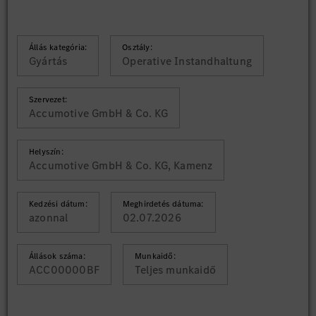
Állás kategória:
Osztály:
Gyártás
Operative Instandhaltung
Szervezet:
Accumotive GmbH & Co. KG
Helyszín:
Accumotive GmbH & Co. KG, Kamenz
Kedzési dátum:
Meghirdetés dátuma:
azonnal
02.07.2026
Állások száma:
Munkaidő:
ACC00000BF
Teljes munkaidő