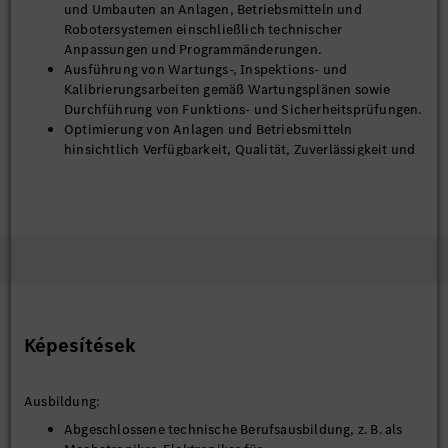
und Umbauten an Anlagen, Betriebsmitteln und
Robotersystemen einschließlich technischer
Anpassungen und Programmänderungen.
Ausführung von Wartungs-, Inspektions- und
Kalibrierungsarbeiten gemäß Wartungsplänen sowie
Durchführung von Funktions- und Sicherheitsprüfungen.
Optimierung von Anlagen und Betriebsmitteln
hinsichtlich Verfügbarkeit, Qualität, Zuverlässigkeit und
Taktzeit durch technische Verbesserungen und
Anpassungen.
Koordination und Überwachung externer
Dienstleistungen und Fremdfirmen, einschließlich
Leistungsüberprüfung, Soll-Ist-Abgleichen und
Unterstützung bei Abnahmen sowie
Gewährleistungsfällen.
Weiterentwicklung und Anpassung von Wartungs- und
Instandhaltungsstandards innerhalb definierter Prozesse
Képesítések
und Vorgaben.
Sicherstellung der Einhaltung aller gesetzlichen und
betrieblichen Vorschriften, insbesondere in den
Ausbildung:
Bereichen Arbeits-, Umwelt- und Brandschutz sowie
relevanter Arbeitsanweisungen.
Abgeschlossene technische Berufsausbildung, z. B. als