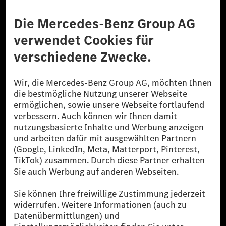
Anbieter
Rechtliche Hinweise
Einstellungen
Datenschutz
Lizenzhinweise Dritter
Barrierefreiheit
© 2026 Mercedes-Benz Group AG. Alle Rechte vorbehalten.
[1] Bilanziell CO₂-neutral bedeutet, dass nicht vermiedene oder nicht
reduzierte CO₂-Emissionen bei der Mercedes-Benz Group durch
zertifizierte Ausgleichsprojekte kompensiert werden.
[2] Renewable Charging ist ein integraler Bestandteil von MB.CHARGE
Public in Europa, den USA, Kanada und China. Sofern an der jeweiligen
Ladestation noch kein Strom aus erneuerbaren Energien vorliegt,
verwendet Renewable Charging Grünstromzertifikate*. Diese stellen
sicher, dass für Ladevorgänge über MB.CHARGE Public eine äquivalente
Strommenge aus erneuerbaren Energien ins Stromnetz eingespeist wird.
Sie stammen ausschließlich aus Wind- und Solarkraftanlagen, die jünger
als sechs Jahre sind.
* Inkl. EKOenergy Ökolabel
* Die angegebenen Werte wurden nach dem vorgeschriebenen
Messverfahren WLTP (Worldwide harmonised Light vehicles Test