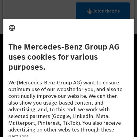
Jelentkezés
A Mercedes-Benz Csoport
A Mercedes-Benz Group AG (korábbi Daimler AG) a
világ egyik legsikeresebb autóipari vállalata. A
Mercedes-Benz AG-val együtt a prémium és
luxusautók, valamint kishaszonjárművek vezető
globális szállítói vagyunk. A Mercedes-Benz Mobility
AG finanszírozást, lízinget, autó előfizetést és
autókölcsönzést, flottakezelést, digitális
szolgáltatásokat a töltéshez és fizetéshez,
biztosításközvetítést, valamint innovatív mobilitási
szolgáltatásokat kínál.