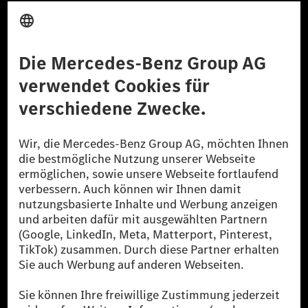
Anbieter
Rechtliche Hinweise
Einstellungen
Datenschutz
Lizenzhinweise Dritter
Barrierefreiheit
© 2026 Mercedes-Benz Group AG. Alle Rechte vorbehalten.
[1] Bilanziell CO₂-neutral bedeutet, dass nicht vermiedene oder nicht
reduzierte CO₂-Emissionen bei der Mercedes-Benz Group durch
zertifizierte Ausgleichsprojekte kompensiert werden.
[2] Renewable Charging ist ein integraler Bestandteil von MB.CHARGE
Public in Europa, den USA, Kanada und China. Sofern an der jeweiligen
Ladestation noch kein Strom aus erneuerbaren Energien vorliegt,
verwendet Renewable Charging Grünstromzertifikate*. Diese stellen
sicher, dass für Ladevorgänge über MB.CHARGE Public eine äquivalente
Strommenge aus erneuerbaren Energien ins Stromnetz eingespeist wird.
Sie stammen ausschließlich aus Wind- und Solarkraftanlagen, die jünger
als sechs Jahre sind.
* Inkl. EKOenergy Ökolabel
* Die angegebenen Werte wurden nach dem vorgeschriebenen
Messverfahren WLTP (Worldwide harmonised Light vehicles Test