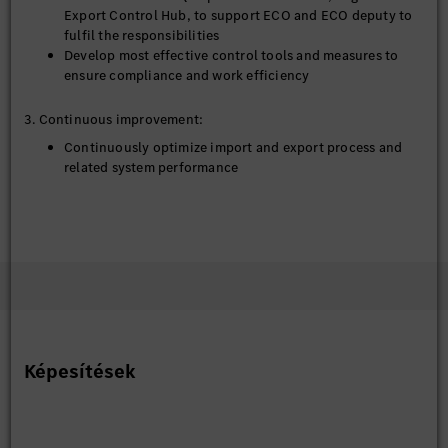
Export Control Hub, to support ECO and ECO deputy to
fulfil the responsibilities
Develop most effective control tools and measures to
ensure compliance and work efficiency
3. Continuous improvement:
Continuously optimize import and export process and
related system performance
Drive for business excellence, deep understanding of
policies and customer’s need, provide effective and most
cost-efficient solutions
Domestic/ international transportation benchmark study
and make improvement
4. Other topics
User trainings
Internal and external audit
Képesítések
Cost analysis and reporting, budget planning
Supplier KPI and performance management
Other ad-hoc topics within team