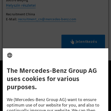
100176 Beijing
Helyszín részletei
Recruitment China
E-Mail:
recruitment_cn@mercedes-benz.com
Jelentkezés
A Mercedes-Benz Csoport
A Mercedes-Benz Group AG (korábbi Daimler AG) a
világ egyik legsikeresebb autóipari vállalata. A
Mercedes-Benz AG-val együtt a prémium és
luxusautók, valamint kishaszonjárművek vezető
globális szállítói vagyunk. A Mercedes-Benz Mobility