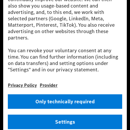
AG finanszírozást, lízinget, autó előfizetést és
autókölcsönzést, flottakezelést, digitális
szolgáltatásokat a töltéshez és fizetéshez,
biztosításközvetítést, valamint innovatív mobilitási
szolgáltatásokat kínál.
Tudjon meg többet
Technikai támogatás Hotline vonal
Kapcsolat
Helyszínek
Szolgáltató
Jogi nyilatkozat
Beállítások
Adatvédelmi nyilatkozat