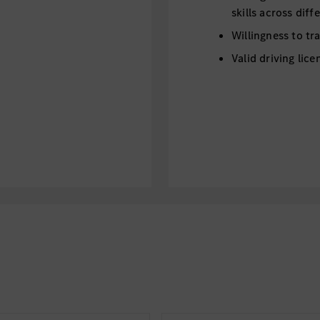
skills across diff
Willingness to tr
Valid driving lice