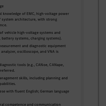
dge
l knowledge of EMC, high-voltage power
 system architecture, with strong
nce.
of vehicle high-voltage systems and
 battery systems, charging systems).
 measurement and diagnostic equipment
analyzer, oscilloscope, and VNA is
iagnostic tools (e.g., CANoe, CANape,
referred.
anagement skills, including planning and
abilities.
nese with fluent English; German language
tural competence and communication