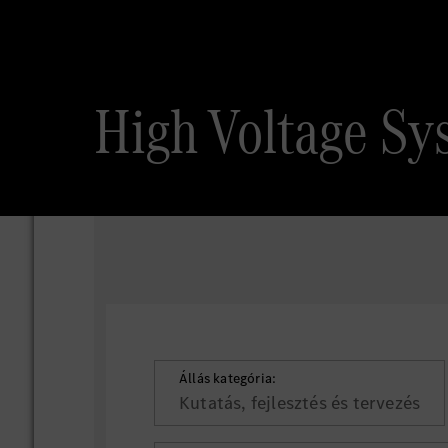
High Voltage Sy
Állás kategória:
Kutatás, fejlesztés és tervezés