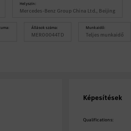
Helyszín:
Mercedes-Benz Group China Ltd., Beijing
tuma:
Állások száma:
Munkaidő:
MER00044TD
Teljes munkaidő
Képesítések
Qualifications: