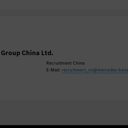
Group China Ltd.
Recruitment China
E-Mail:
recruitment_cn@mercedes-ben