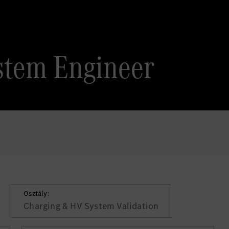
stem Engineer
Osztály:
Charging & HV System Validation