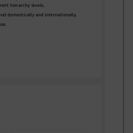
erent hierarchy levels.
avel domestically and internationally.
nse.