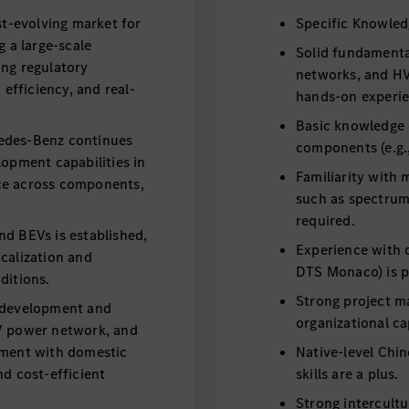
st-evolving market for
Specific Knowle
g a large-scale
Solid fundamenta
ing regulatory
networks, and HV
 efficiency, and real-
hands-on experie
Basic knowledge 
edes-Benz continues
components (e.g.,
lopment capabilities in
Familiarity with
ce across components,
such as spectrum 
required.
nd BEVs is established,
Experience with d
calization and
DTS Monaco) is p
ditions.
Strong project m
l development and
organizational cap
HV power network, and
nment with domestic
Native-level Chi
nd cost-efficient
skills are a plus.
Strong intercul