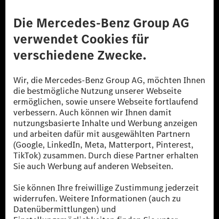
Anbieter
Rechtliche Hinweise
Einstellungen
Datenschutz
Lizenzhinweise Dritter
Barrierefreiheit
© 2026 Mercedes-Benz Group AG. Alle Rechte vorbehalten.
[1] Bilanziell CO₂-neutral bedeutet, dass nicht vermiedene oder nicht
reduzierte CO₂-Emissionen bei der Mercedes-Benz Group durch
zertifizierte Ausgleichsprojekte kompensiert werden.
[2] Renewable Charging ist ein integraler Bestandteil von MB.CHARGE
Public in Europa, den USA, Kanada und China. Sofern an der jeweiligen
Ladestation noch kein Strom aus erneuerbaren Energien vorliegt,
verwendet Renewable Charging Grünstromzertifikate*. Diese stellen
sicher, dass für Ladevorgänge über MB.CHARGE Public eine äquivalente
Strommenge aus erneuerbaren Energien ins Stromnetz eingespeist wird.
Sie stammen ausschließlich aus Wind- und Solarkraftanlagen, die jünger
als sechs Jahre sind.
* Inkl. EKOenergy Ökolabel
* Die angegebenen Werte wurden nach dem vorgeschriebenen
Messverfahren WLTP (Worldwide harmonised Light vehicles Test