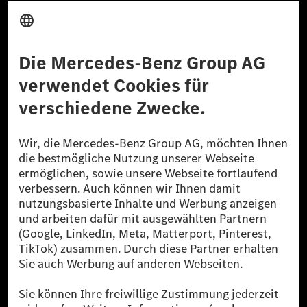
Anbieter
Rechtliche Hinweise
Einstellungen
Datenschutz
Lizenzhinweise Dritter
Barrierefreiheit
© 2026 Mercedes-Benz Group AG. Alle Rechte vorbehalten.
[1] Bilanziell CO₂-neutral bedeutet, dass nicht vermiedene oder nicht
reduzierte CO₂-Emissionen bei der Mercedes-Benz Group durch
zertifizierte Ausgleichsprojekte kompensiert werden.
[2] Renewable Charging ist ein integraler Bestandteil von MB.CHARGE
Public in Europa, den USA, Kanada und China. Sofern an der jeweiligen
Ladestation noch kein Strom aus erneuerbaren Energien vorliegt,
verwendet Renewable Charging Grünstromzertifikate*. Diese stellen
sicher, dass für Ladevorgänge über MB.CHARGE Public eine äquivalente
Strommenge aus erneuerbaren Energien ins Stromnetz eingespeist wird.
Sie stammen ausschließlich aus Wind- und Solarkraftanlagen, die jünger
als sechs Jahre sind.
* Inkl. EKOenergy Ökolabel
* Die angegebenen Werte wurden nach dem vorgeschriebenen
Messverfahren WLTP (Worldwide harmonised Light vehicles Test