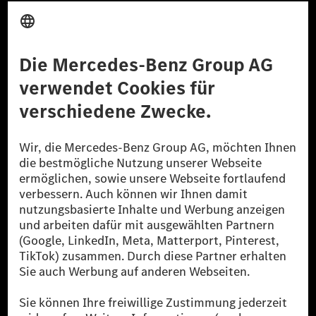
Anbieter
Rechtliche Hinweise
Einstellungen
Datenschutz
Lizenzhinweise Dritter
Barrierefreiheit
© 2026 Mercedes-Benz Group AG. Alle Rechte vorbehalten.
[1] Bilanziell CO₂-neutral bedeutet, dass nicht vermiedene oder nicht
reduzierte CO₂-Emissionen bei der Mercedes-Benz Group durch
zertifizierte Ausgleichsprojekte kompensiert werden.
[2] Renewable Charging ist ein integraler Bestandteil von MB.CHARGE
Public in Europa, den USA, Kanada und China. Sofern an der jeweiligen
Ladestation noch kein Strom aus erneuerbaren Energien vorliegt,
verwendet Renewable Charging Grünstromzertifikate*. Diese stellen
sicher, dass für Ladevorgänge über MB.CHARGE Public eine äquivalente
Strommenge aus erneuerbaren Energien ins Stromnetz eingespeist wird.
Sie stammen ausschließlich aus Wind- und Solarkraftanlagen, die jünger
als sechs Jahre sind.
* Inkl. EKOenergy Ökolabel
* Die angegebenen Werte wurden nach dem vorgeschriebenen
Messverfahren WLTP (Worldwide harmonised Light vehicles Test