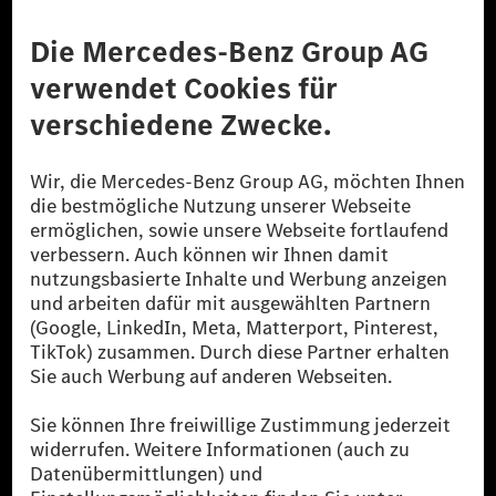
Anbieter
Rechtliche Hinweise
Einstellungen
Datenschutz
Lizenzhinweise Dritter
Barrierefreiheit
© 2026 Mercedes-Benz Group AG. Alle Rechte vorbehalten.
[1] Bilanziell CO₂-neutral bedeutet, dass nicht vermiedene oder nicht
reduzierte CO₂-Emissionen bei der Mercedes-Benz Group durch
zertifizierte Ausgleichsprojekte kompensiert werden.
[2] Renewable Charging ist ein integraler Bestandteil von MB.CHARGE
Public in Europa, den USA, Kanada und China. Sofern an der jeweiligen
Ladestation noch kein Strom aus erneuerbaren Energien vorliegt,
verwendet Renewable Charging Grünstromzertifikate*. Diese stellen
sicher, dass für Ladevorgänge über MB.CHARGE Public eine äquivalente
Strommenge aus erneuerbaren Energien ins Stromnetz eingespeist wird.
Sie stammen ausschließlich aus Wind- und Solarkraftanlagen, die jünger
als sechs Jahre sind.
* Inkl. EKOenergy Ökolabel
* Die angegebenen Werte wurden nach dem vorgeschriebenen
Messverfahren WLTP (Worldwide harmonised Light vehicles Test