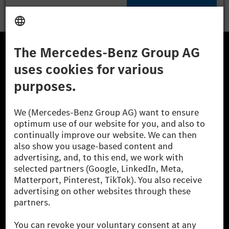
A Mercedes-Benz Csoport
A Mercedes-Benz Group AG (korábbi Daimler AG) a
világ egyik legsikeresebb autóipari vállalata. A
Mercedes-Benz AG-val együtt a prémium és
luxusautók, valamint kishaszonjárművek vezető
globális szállítói vagyunk. A Mercedes-Benz Mobility
AG finanszírozást, lízinget, autó előfizetést és
autókölcsönzést, flottakezelést, digitális
szolgáltatásokat a töltéshez és fizetéshez,
biztosításközvetítést, valamint innovatív mobilitási
szolgáltatásokat kínál.
Tudjon meg többet