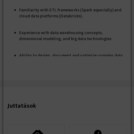
Familiarity with ETL frameworks (Spark especially) and
cloud data platforms (Databricks).
Experience with data warehousing concepts,
dimensional modeling, and big data technologies
Ability to design, document and optimize complex data
architectures
Experience in integrating data solutions into existing
business processes and IT landscapes, including
interface management and deployment
Juttatások
Familiarity with sprint-based development, CI/CD and
associated tooling (JIRA, Confluence, Github etc…)
Specific Knowledge