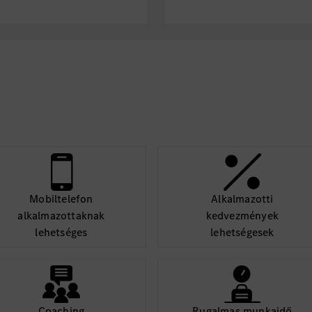
unserem
FAQ.
Nutzen S
weitere Informationen
Wir freuen uns auf Ih
Mobiltelefon
Alkalmazotti
alkalmazottaknak
kedvezmények
lehetséges
lehetségesek
Coaching
Rugalmas munkaidő