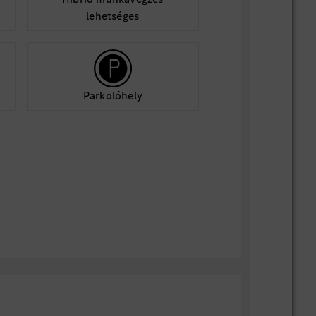
lehetséges
Parkolóhely