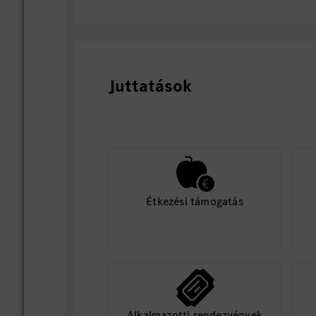
Juttatások
Étkezési támogatás
Alkalmazotti rendezvények