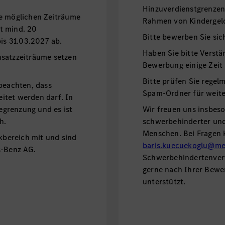
Hinzuverdienstgrenzen
re möglichen Zeiträume
Rahmen von Kindergel
t mind. 20
Bitte bewerben Sie sic
bis 31.03.2027 ab.
Haben Sie bitte Verstä
nsatzzeiträume setzen
Bewerbung einige Zeit
Bitte prüfen Sie regel
 beachten, dass
Spam-Ordner für weite
itet werden darf. In
Begrenzung und es ist
Wir freuen uns insbes
h.
schwerbehinderter und 
Menschen. Bei Fragen 
ikbereich mit und sind
baris.kuecuekoglu@me
s-Benz AG.
Schwerbehindertenvert
gerne nach Ihrer Bew
unterstützt.
Haben Sie Fragen?
Antworten und weitere