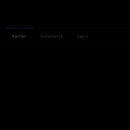
Karrier
Befektetők
Sajtó