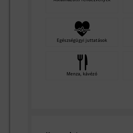
Egészségügyi juttatások
Menza, kávézó