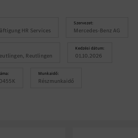
Szervezet:
äftigung HR Services
Mercedes-Benz AG
Kedzési dátum:
eutlingen, Reutlingen
01.10.2026
záma:
Munkaidő:
0455K
Részmunkaidő