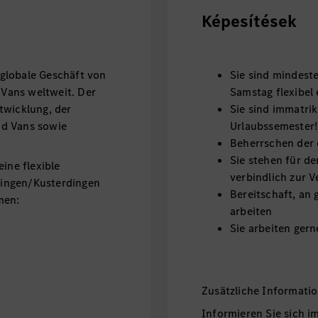
Képesítések
globale Geschäft von
Sie sind mindest
Vans weltweit. Der
Samstag flexibel 
twicklung, der
Sie sind immatrik
nd Vans sowie
Urlaubssemester!
Beherrschen der 
Sie stehen für d
ine flexible
verbindlich zur 
tlingen/Kusterdingen
Bereitschaft, an
hmen:
arbeiten
Sie arbeiten ger
nieren
Zusätzliche Informati
Informieren Sie sich i