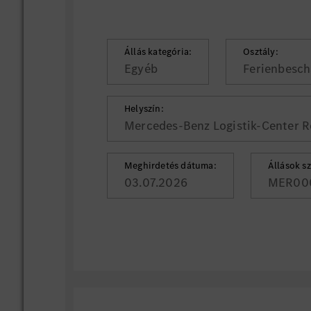
Állás kategória:
Osztály:
Egyéb
Ferienbesch
Helyszín:
Mercedes-Benz Logistik-Center R
Meghirdetés dátuma:
Állások s
03.07.2026
MER00