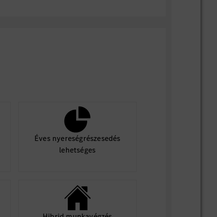
ie gerne auch unsere
Chatfunktion,
um
 zu erhalten.
re Bewerbung!
Éves nyereségrészesedés
lehetséges
Hibrid munkavégzés