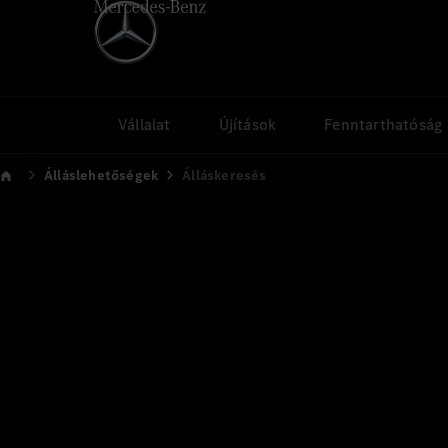
Vállalat
Újítások
Fenntarthatóság
Álláslehetőségek
Álláskeresés