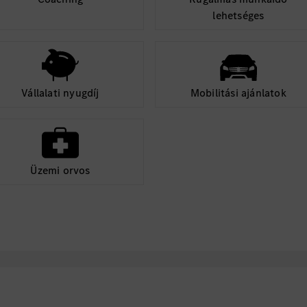
lehetséges
Vállalati nyugdíj
Mobilitási ajánlatok
Üzemi orvos