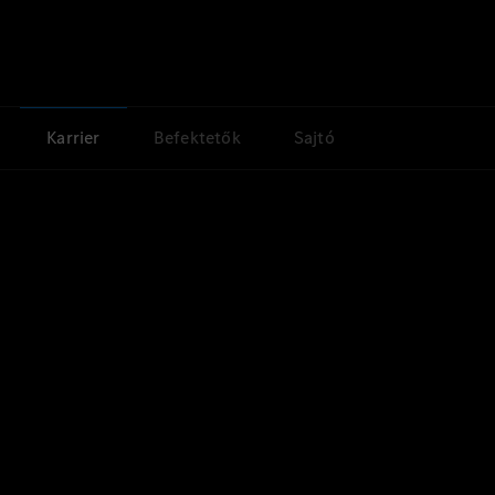
Karrier
Befektetők
Sajtó