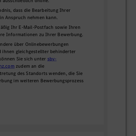
h ausschließlich online.
ndnis, dass die Bearbeitung Ihrer
 in Anspruch nehmen kann.
mäßig Ihr E-Mail-Postfach sowie Ihren
re Informationen zu Ihrer Bewerbung.
ondere über Onlinebewerbungen
ihnen gleichgestellter behinderter
können Sie sich unter
sbv-
nz.com
zudem an die
retung des Standorts wenden, die Sie
erbung im weiteren Bewerbungsprozess
 Kontaktmöglichkeiten finden Sie in
ie gerne auch unsere
Chatfunktion,
um
 zu erhalten.
re Bewerbung!