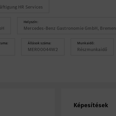
äftigung HR Services
Helyszín:
bH
Mercedes-Benz Gastronomie GmbH, Breme
tuma:
Állások száma:
Munkaidő:
MER00044W2
Részmunkaidő
Képesítések