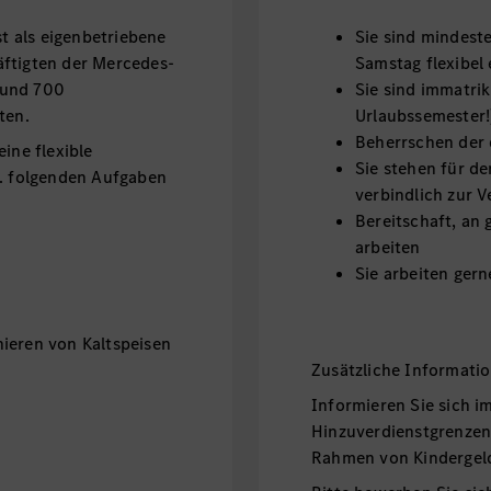
 als eigenbetriebene
Sie sind mindest
äftigten der Mercedes-
Samstag flexibel 
rund 700
Sie sind immatrik
eten.
Urlaubssemester!
Beherrschen der 
ine flexible
Sie stehen für d
a. folgenden Aufgaben
verbindlich zur 
Bereitschaft, an
arbeiten
Sie arbeiten ger
ieren von Kaltspeisen
Zusätzliche Informati
Informieren Sie sich i
Hinzuverdienstgrenzen
Rahmen von Kindergel