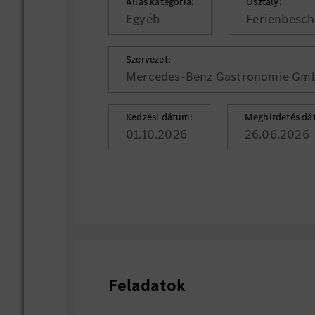
Állás kategória:
Osztály:
Egyéb
Ferienbesch
Szervezet:
Mercedes-Benz Gastronomie Gm
Kedzési dátum:
Meghirdetés dá
01.10.2026
26.06.2026
Feladatok