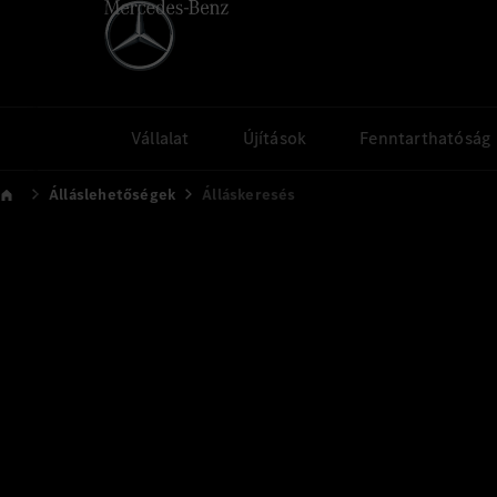
Vállalat
Újítások
Fenntarthatóság
Álláslehetőségek
Álláskeresés