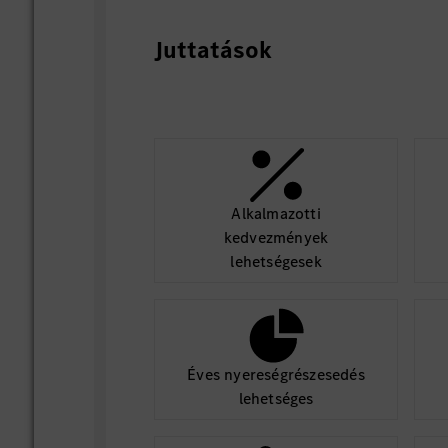
Juttatások
Alkalmazotti
kedvezmények
lehetségesek
Éves nyereségrészesedés
lehetséges