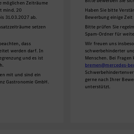
Bitte bewerben Sie sic
re möglichen Zeiträume
t mind. 20
Haben Sie bitte Verstä
bis 31.03.2027 ab.
Bewerbung einige Zeit
nsatzzeiträume setzen
Bitte prüfen Sie regel
Spam-Ordner für weite
 beachten, dass
Wir freuen uns insbes
itet werden darf. In
schwerbehinderter und 
Begrenzung und es ist
Menschen. Bei Fragen 
h.
bremen@mercedes-be
Schwerbehindertenvert
ien mit und sind ein
gerne nach Ihrer Bew
Benz Gastronomie GmbH.
unterstützt.
Haben Sie Fragen?
Antworten und weitere
unserem
FAQ.
Nutzen S
weitere Informationen
Wir freuen uns auf Ih