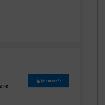
Jelentkezés
e) HR