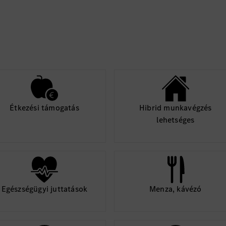
Étkezési támogatás
Hibrid munkavégzés
lehetséges
Egészségügyi juttatások
Menza, kávézó