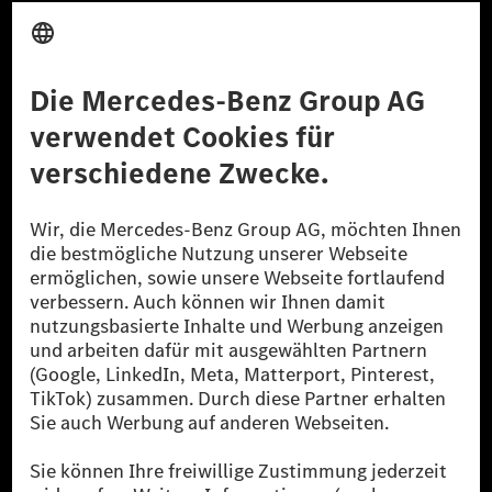
Anbieter
Rechtliche Hinweise
Einstellungen
Datenschutz
Lizenzhinweise Dritter
Barrierefreiheit
© 2026 Mercedes-Benz Group AG. Alle Rechte vorbehalten.
[1] Bilanziell CO₂-neutral bedeutet, dass nicht vermiedene oder nicht
reduzierte CO₂-Emissionen bei der Mercedes-Benz Group durch
zertifizierte Ausgleichsprojekte kompensiert werden.
[2] Renewable Charging ist ein integraler Bestandteil von MB.CHARGE
Public in Europa, den USA, Kanada und China. Sofern an der jeweiligen
Ladestation noch kein Strom aus erneuerbaren Energien vorliegt,
verwendet Renewable Charging Grünstromzertifikate*. Diese stellen
sicher, dass für Ladevorgänge über MB.CHARGE Public eine äquivalente
Strommenge aus erneuerbaren Energien ins Stromnetz eingespeist wird.
Sie stammen ausschließlich aus Wind- und Solarkraftanlagen, die jünger
als sechs Jahre sind.
* Inkl. EKOenergy Ökolabel
* Die angegebenen Werte wurden nach dem vorgeschriebenen
Messverfahren WLTP (Worldwide harmonised Light vehicles Test