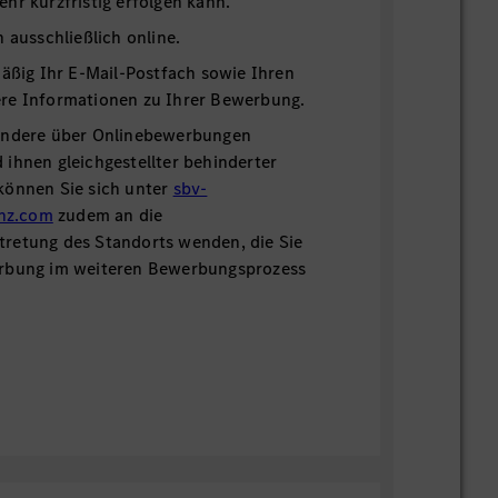
hr kurzfristig erfolgen kann.
h ausschließlich online.
mäßig Ihr E-Mail-Postfach sowie Ihren
re Informationen zu Ihrer Bewerbung.
ondere über Onlinebewerbungen
ihnen gleichgestellter behinderter
können Sie sich unter
sbv-
nz.com
zudem an die
retung des Standorts wenden, die Sie
erbung im weiteren Bewerbungsprozess
 Kontaktmöglichkeiten finden Sie in
ie gerne auch unsere
Chatfunktion,
um
zu erhalten.
re Bewerbung!