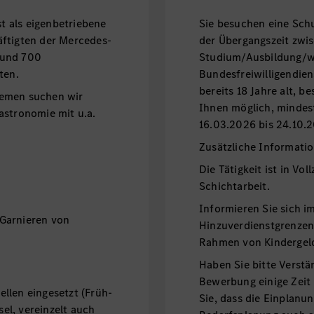
 als eigenbetriebene
Sie besuchen eine Schu
äftigten der Mercedes-
der Übergangszeit zwi
rund 700
Studium/Ausbildung/w
eten.
Bundesfreiwilligendiens
bereits 18 Jahre alt, b
remen suchen wir
Ihnen möglich, minde
astronomie mit u.a.
16.03.2026 bis 24.10.2
Zusätzliche Informati
Die Tätigkeit ist in Vol
Schichtarbeit.
Informieren Sie sich i
Garnieren von
Hinzuverdienstgrenzen
Rahmen von Kindergel
Haben Sie bitte Verstä
Bewerbung einige Zei
llen eingesetzt (Früh-
Sie, dass die Einplanu
l, vereinzelt auch