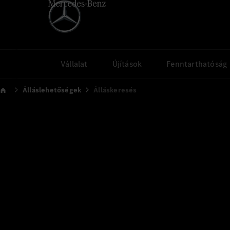
Vállalat
Újítások
Fenntarthatóság
Álláslehetőségek
Álláskeresés