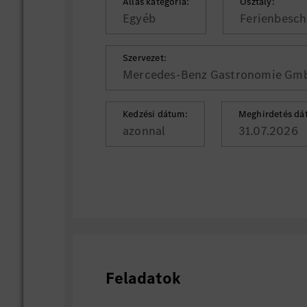
Állás kategória:
Osztály:
Egyéb
Ferienbesch
Szervezet:
Mercedes-Benz Gastronomie Gm
Kedzési dátum:
Meghirdetés dá
azonnal
31.07.2026
Feladatok