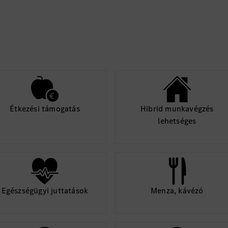
Étkezési támogatás
Hibrid munkavégzés
lehetséges
Egészségügyi juttatások
Menza, kávézó