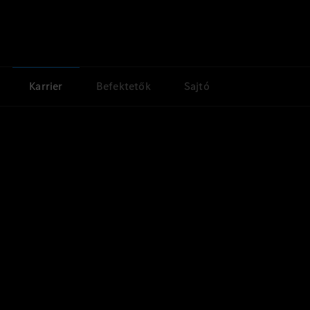
Karrier
Befektetők
Sajtó