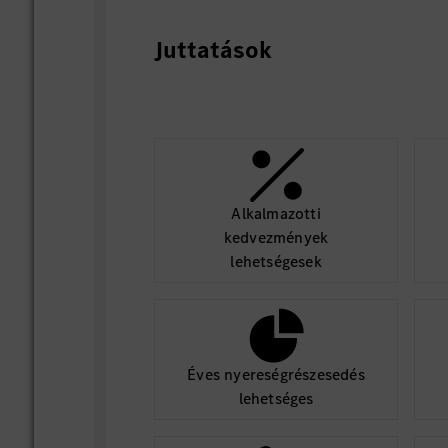
Juttatások
Alkalmazotti
kedvezmények
lehetségesek
Éves nyereségrészesedés
lehetséges