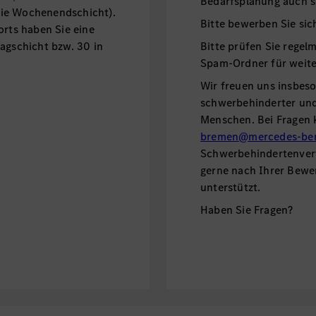
Bedarfsplanung auch se
wie Wochenendschicht).
Bitte bewerben Sie sic
orts haben Sie eine
agschicht bzw. 30 in
Bitte prüfen Sie regel
Spam-Ordner für weite
Wir freuen uns insbes
schwerbehinderter und 
Menschen. Bei Fragen 
bremen@mercedes-be
Schwerbehindertenvert
gerne nach Ihrer Bew
unterstützt.
Haben Sie Fragen?
Antworten und weitere
unserem
FAQ.
Nutzen S
weitere Informationen 
Wir freuen uns auf Ih