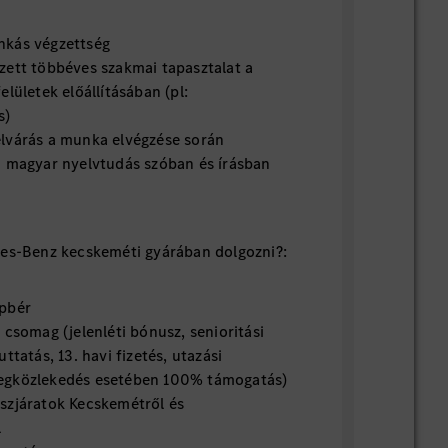
nkás végzettség
zett többéves szakmai tapasztalat a
elületek előállításában (pl:
s)
lvárás a munka elvégzése során
ű magyar nyelvtudás szóban és írásban
des-Benz kecskeméti gyárában dolgozni?:
pbér
 csomag (jelenléti bónusz, senioritási
ttatás, 13. havi fizetés, utazási
egközlekedés esetében 100% támogatás)
szjáratok Kecskemétről és
l