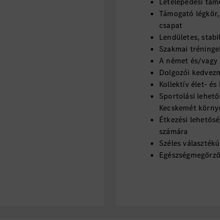
Letelepedési tám
Támogató légkör,
csapat
Lendületes, stabi
Szakmai tréningek
A német és/vagy 
Dolgozói kedvezm
Kollektív élet- és
Sportolási lehet
Kecskemét körny
Étkezési lehetős
számára
Széles választé
Egészségmegőrző 
egészséghónap: in
prevenciós előad
Az innovatív és k
és jutalmazzuk
*A fent felsorol