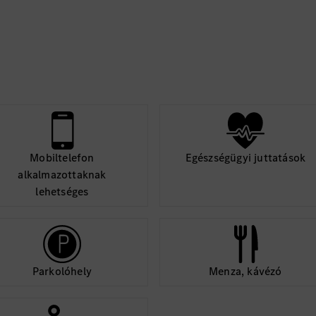
meghatározott fel
Stabil munkahely, szakm
csomag - ezeket bizto
Benz Gyár.
Hasznosítsd nálunk tud
csatlakozz folyamatos
Mobiltelefon
Egészségügyi juttatások
Amennyiben hirdetésünk
alkalmazottaknak
jelölti adatbázisunkba 
lehetséges
Parkolóhely
Menza, kávézó