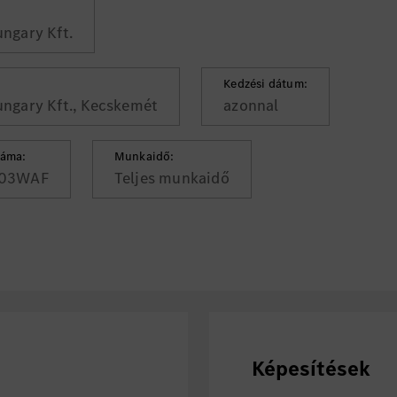
ngary Kft.
Kedzési dátum:
ngary Kft., Kecskemét
azonnal
záma:
Munkaidő:
03WAF
Teljes munkaidő
Képesítések