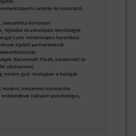
ogatás
 emberközpontú vezetés és összetartó
l, nemzetközi környezet
, fejlődési és előrelépési lehetőségek
angol nyelv mindennapos használata
ények kijelölt partnereinknél
 balesetbiztosítás
őségek (Kecskeméti Fürdő, kecskeméti és
éki edzőtermek)
ég minden gyár részlegben a kollégák
kú, modern, kényelmes munkaruha
intézkedések (vállalati pszichológus,
fluenza elleni oltás, egészségnevelő,
ások)
reatív ötletek megvalósítását elismerjük
t elemek a munkáltató szabályzatában