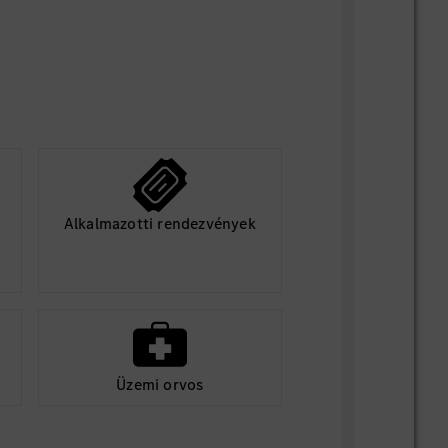
tételek szerint vehetőek igénybe.
ai fejlődés és kimagasló juttatási
sítja számodra a kecskeméti Mercedes-
ásod és szakmai tapasztalatod, és
an bővülő csapatunkhoz!
Alkalmazotti rendezvények
 felkeltette érdeklődésed, regisztrálj
és töltsd fel szakmai önéletrajzod!
Üzemi orvos