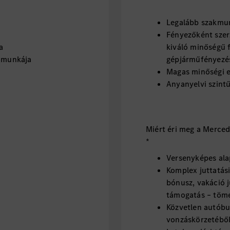
Legalább szakmu
Fényezőként szer
a
kiváló minőségű f
tómunkája
gépjárműfényezé
Magas minőségi e
Anyanyelvi szint
Miért éri meg a Merce
*
Versenyképes ala
Komplex juttatási
bónusz, vakáció ju
támogatás – töm
Közvetlen autóbu
vonzáskörzetébő