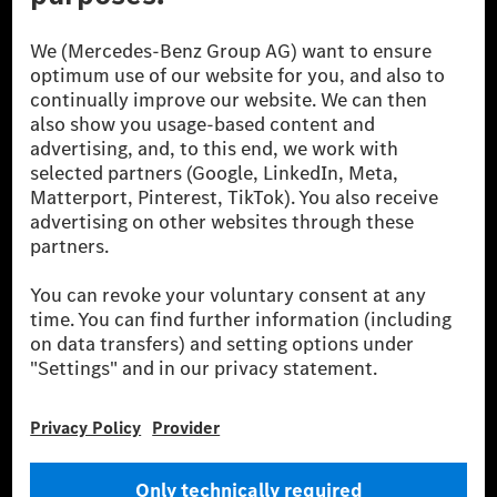
A Mercedes-Benz Group AG (korábbi Daimler AG) a
világ egyik legsikeresebb autóipari vállalata. A
Mercedes-Benz AG-val együtt a prémium és
luxusautók, valamint kishaszonjárművek vezető
globális szállítói vagyunk. A Mercedes-Benz Mobility
AG finanszírozást, lízinget, autó előfizetést és
autókölcsönzést, flottakezelést, digitális
szolgáltatásokat a töltéshez és fizetéshez,
biztosításközvetítést, valamint innovatív mobilitási
szolgáltatásokat kínál.
Tudjon meg többet
Technikai támogatás Hotline vonal
Kapcsolat
Helyszínek