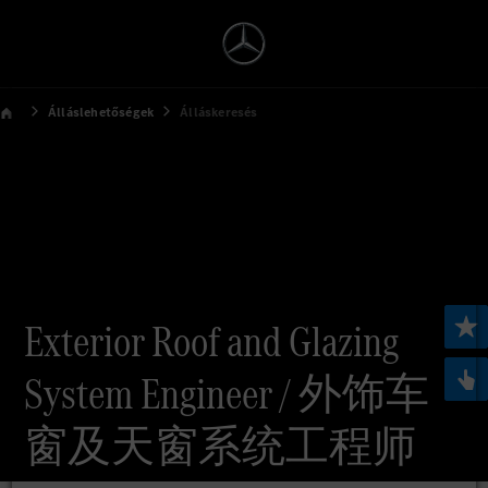
Álláslehetőségek
Álláskeresés
Exterior Roof and Glazing
System Engineer / 外饰车
窗及天窗系统工程师