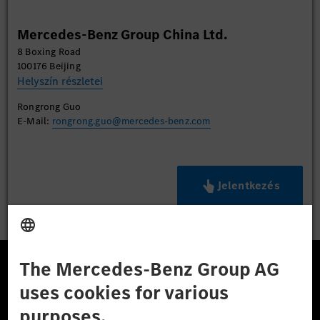
Mercedes-Benz Group China Ltd.
8 Boxing Road
100176 Beijing
Helyszín részletei
Rongrong Guo
E-Mail:
rongrong.guo@mercedes-benz.com
Jelentkezés
A Mercedes-Benz Csoport