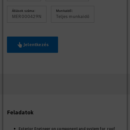
Állások száma:
Munkaidő:
MER000429N
Teljes munkaidő
Jelentkezés
Feladatok
Exterior Engineer on component and system for roof