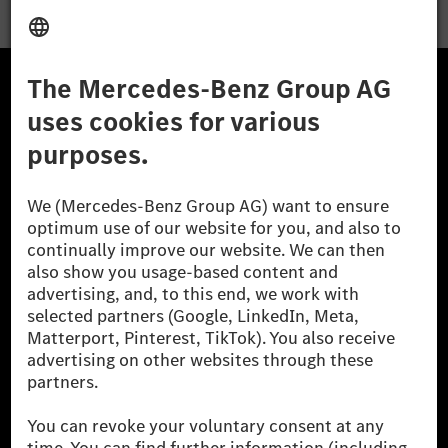
A Mercedes-Benz Csoport
A Mercedes-Benz Group AG (korábbi Daimler AG) a
világ egyik legsikeresebb autóipari vállalata. A
Mercedes-Benz AG-val együtt a prémium és
luxusautók, valamint kishaszonjárművek vezető
globális szállítói vagyunk. A Mercedes-Benz Mobility
AG finanszírozást, lízinget, autó előfizetést és
autókölcsönzést, flottakezelést, digitális
szolgáltatásokat a töltéshez és fizetéshez,
biztosításközvetítést, valamint innovatív mobilitási
szolgáltatásokat kínál.
Tudjon meg többet