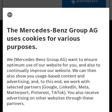
Jelentkezés
A Mercedes-Benz Csoport
A Mercedes-Benz Group AG (korábbi Daimler AG) a
világ egyik legsikeresebb autóipari vállalata. A
Mercedes-Benz AG-val együtt a prémium és
luxusautók, valamint kishaszonjárművek vezető
globális szállítói vagyunk. A Mercedes-Benz Mobility
AG finanszírozást, lízinget, autó előfizetést és
autókölcsönzést, flottakezelést, digitális
szolgáltatásokat a töltéshez és fizetéshez,
biztosításközvetítést, valamint innovatív mobilitási
szolgáltatásokat kínál.
Tudjon meg többet