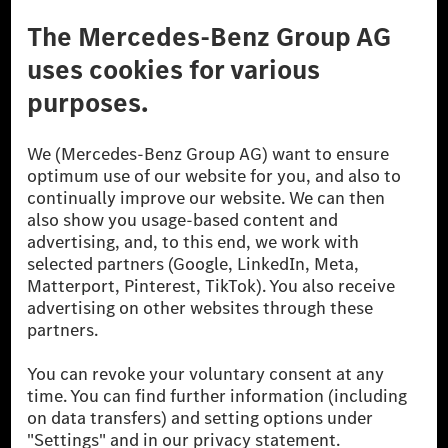
A Mercedes-Benz Csoport
A Mercedes-Benz Group AG (korábbi Daimler AG) a
világ egyik legsikeresebb autóipari vállalata. A
Mercedes-Benz AG-val együtt a prémium és
luxusautók, valamint kishaszonjárművek vezető
globális szállítói vagyunk. A Mercedes-Benz Mobility
AG finanszírozást, lízinget, autó előfizetést és
autókölcsönzést, flottakezelést, digitális
szolgáltatásokat a töltéshez és fizetéshez,
biztosításközvetítést, valamint innovatív mobilitási
szolgáltatásokat kínál.
Tudjon meg többet