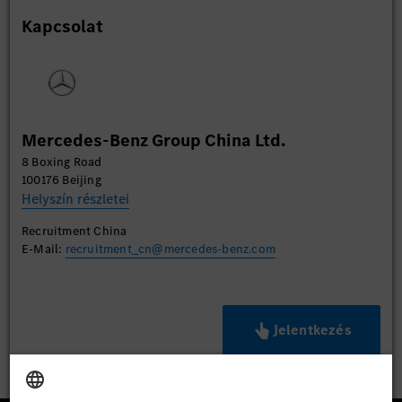
Kapcsolat
Mercedes-Benz Group China Ltd.
8 Boxing Road
100176 Beijing
Helyszín részletei
Recruitment China
E-Mail:
recruitment_cn@mercedes-benz.com
Jelentkezés