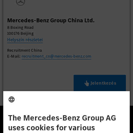
Mercedes-Benz Group China Ltd.
8 Boxing Road
100176 Beijing
Helyszín részletei
Recruitment China
E-Mail:
recruitment_cn@mercedes-benz.com
Jelentkezés
A Mercedes-Benz Csoport