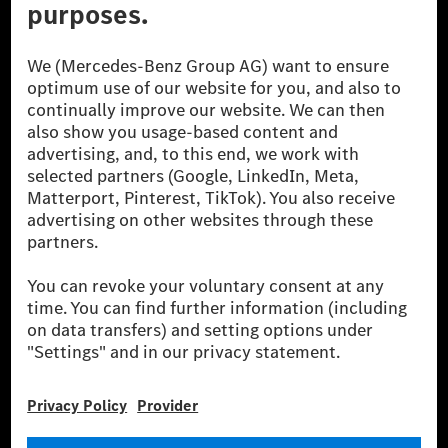
A Mercedes-Benz Group AG (korábbi Daimler AG) a
világ egyik legsikeresebb autóipari vállalata. A
Mercedes-Benz AG-val együtt a prémium és
luxusautók, valamint kishaszonjárművek vezető
globális szállítói vagyunk. A Mercedes-Benz Mobility
AG finanszírozást, lízinget, autó előfizetést és
autókölcsönzést, flottakezelést, digitális
szolgáltatásokat a töltéshez és fizetéshez,
biztosításközvetítést, valamint innovatív mobilitási
szolgáltatásokat kínál.
Tudjon meg többet
Technikai támogatás Hotline vonal
Kapcsolat
Helyszínek