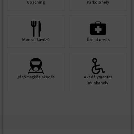
Coaching
Parkolóhely
Jelentkezés módja
Amennyiben hirdetésünk felkeltette érdeklődésed, regisztrálj
jelölti adatbázisunkba, valamint töltsd fel magyar és
német/angol nyelvű szakmai önéletrajzodat!
Menza, kávézó
Üzemi orvos
Jó tömegközlekedés
Akadálymentes
munkahely