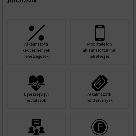
Juttatások
Dolgozói kedvezmények kijelölt partnereinknél
Kollektív élet- és balesetbiztosítás
Sportolási lehetőségek (Kecskeméti Fürdő, kecskeméti és
Kecskemét környéki edzőtermek)
Étkezési lehetőség minden gyár részlegben a kollégák számára
Széles választékú, modern, kényelmes munkaruha
Alkalmazotti
Mobiltelefon
kedvezmények
alkalmazottaknak
Egészségmegőrző intézkedések (vállalati pszichológus,
lehetségesek
lehetséges
egészséghónap: influenza elleni oltás, egészségnevelő,
prevenciós előadások)
Az innovatív és kreatív ötletek megvalósítását elismerjük és
jutalmazzuk
*A fent felsorolt elemek a munkáltató szabályzatában
Egészségügyi
Alkalmazotti
meghatározott feltételek szerint vehetőek igénybe.
juttatások
rendezvények
Stabil munkahely, szakmai fejlődés és kimagasló juttatási
csomag - ezeket biztosítja számodra a kecskeméti Mercedes-
Benz Gyár.
Hasznosítsd nálunk tudásod és szakmai tapasztalatod, és
csatlakozz folyamatosan bővülő csapatunkhoz!