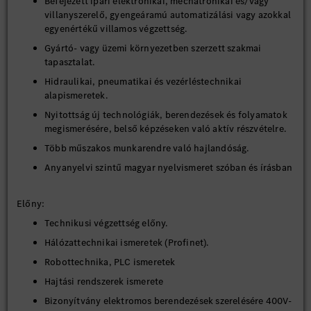
Befejezett ipari elektronikai, mechatronikai és/vagy
villanyszerelő, gyengeáramú automatizálási vagy azokkal
egyenértékű villamos végzettség.
Gyártó‑ vagy üzemi környezetben szerzett szakmai
tapasztalat.
Hidraulikai, pneumatikai és vezérléstechnikai
alapismeretek.
Nyitottság új technológiák, berendezések és folyamatok
megismerésére, belső képzéseken való aktív részvételre.
Több műszakos munkarendre való hajlandóság.
Anyanyelvi szintű magyar nyelvismeret szóban és írásban
Előny:
Technikusi végzettség előny.
Hálózattechnikai ismeretek (Profinet).
Robottechnika, PLC ismeretek
Hajtási rendszerek ismerete
Bizonyítvány elektromos berendezések szerelésére 400V-