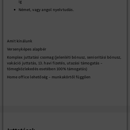
ig
Német, vagy angol nyelvtudás.
Amit kínálunk
Versenyképes alapbér
Komplex juttatási csomag (jelenléti bónusz, senioritási bónusz,
vakáció juttatás, 13. havi fizetés, utazási támogatás –
tömegközlekedés esetében 100% támogatás)
Home office lehetőség – munkakörtől függően
Közvetlen autóbuszjáratok Kecskemétről és vonzáskörzetéből
Letelepedési támogatás
Támogató légkör, emberközpontú vezetés és összetartó csapat
Lendületes, stabil, nemzetközi környezet
Szakmai tréningek, fejlődési és előrelépési lehetőségek
A német és/vagy angol nyelv mindennapos használata