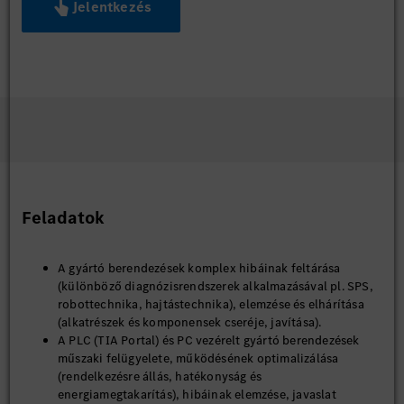
Jelentkezés
Feladatok
A gyártó berendezések komplex hibáinak feltárása
(különböző diagnózisrendszerek alkalmazásával pl. SPS,
robottechnika, hajtástechnika), elemzése és elhárítása
(alkatrészek és komponensek cseréje, javítása).
A PLC (TIA Portal) és PC vezérelt gyártó berendezések
műszaki felügyelete, működésének optimalizálása
(rendelkezésre állás, hatékonyság és
energiamegtakarítás), hibáinak elemzése, javaslat