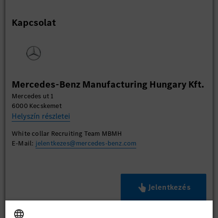
Kapcsolat
Mercedes-Benz Manufacturing Hungary Kft.
Mercedes ut 1
6000 Kecskemet
Helyszín részletei
White collar Recruiting Team MBMH
E-Mail:
jelentkezes@mercedes-benz.com
Jelentkezés