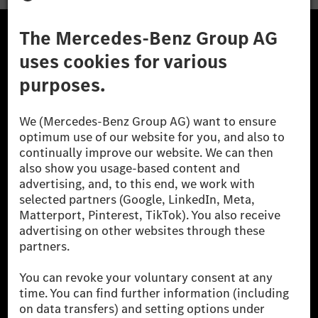
A Mercedes-Benz Csoport
A Mercedes-Benz Group AG (korábbi Daimler AG) a
világ egyik legsikeresebb autóipari vállalata. A
Mercedes-Benz AG-val együtt a prémium és
luxusautók, valamint kishaszonjárművek vezető
globális szállítói vagyunk. A Mercedes-Benz Mobility
AG finanszírozást, lízinget, autó előfizetést és
autókölcsönzést, flottakezelést, digitális
szolgáltatásokat a töltéshez és fizetéshez,
biztosításközvetítést, valamint innovatív mobilitási
szolgáltatásokat kínál.
Tudjon meg többet