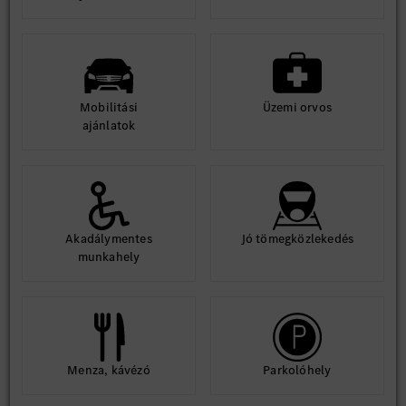
Mobilitási
Üzemi orvos
ajánlatok
Akadálymentes
Jó tömegközlekedés
munkahely
Menza, kávézó
Parkolóhely