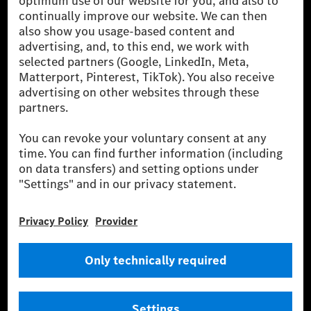
globális szállítói vagyunk. A Mercedes-Benz Mobility
AG finanszírozást, lízinget, autó előfizetést és
autókölcsönzést, flottakezelést, digitális
szolgáltatásokat a töltéshez és fizetéshez,
biztosításközvetítést, valamint innovatív mobilitási
szolgáltatásokat kínál.
Tudjon meg többet
Technikai támogatás Hotline vonal
Kapcsolat
Helyszínek
Szolgáltató
Jogi nyilatkozat
Beállítások