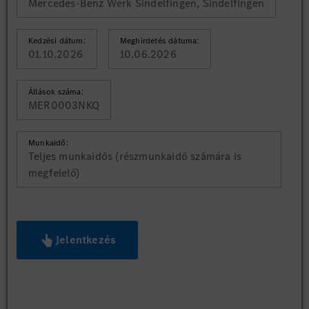
Mercedes-Benz Werk Sindelfingen, Sindelfingen
Kedzési dátum:
Meghirdetés dátuma:
01.10.2026
10.06.2026
Állások száma:
MER0003NKQ
Munkaidő:
Teljes munkaidős (részmunkaidő számára is
megfelelő)
Jelentkezés