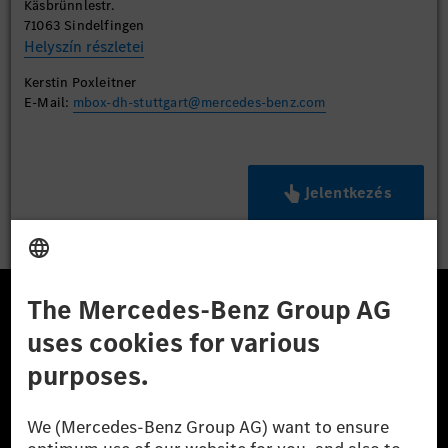
Käsbrünnlestr.
71063 Sindelfingen
Helyszín részletei
Kerstin Poxleitner
E-Mail:
mbox-dh-stuttgart@mercedes-benz.com
Jelentkezés
A Mercedes-Benz Csoport
A Mercedes-Benz Group AG (korábbi Daimler AG) a
világ egyik legsikeresebb autóipari vállalata. A
Mercedes-Benz AG-val együtt a prémium és
luxusautók, valamint kishaszonjárművek vezető