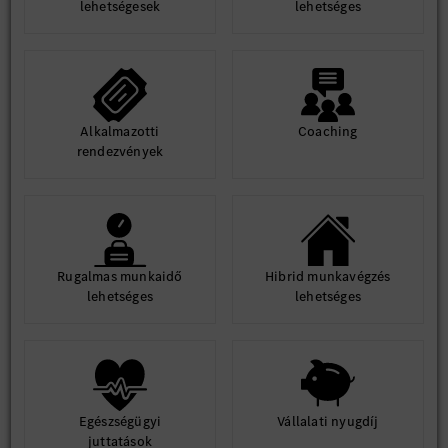
lehetségesek
lehetséges
Alkalmazotti
Coaching
rendezvények
Rugalmas munkaidő
Hibrid munkavégzés
lehetséges
lehetséges
Egészségügyi
Vállalati nyugdíj
juttatások