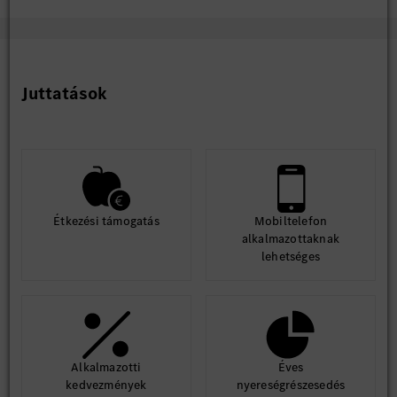
Juttatások
Étkezési támogatás
Mobiltelefon
alkalmazottaknak
lehetséges
Alkalmazotti
Éves
kedvezmények
nyereségrészesedés