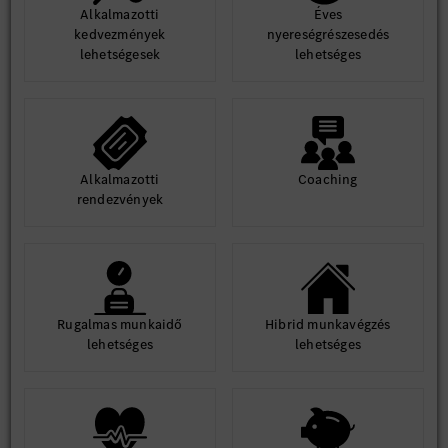
Alkalmazotti
Éves
kedvezmények
nyereségrészesedés
lehetségesek
lehetséges
Alkalmazotti
Coaching
rendezvények
Rugalmas munkaidő
Hibrid munkavégzés
lehetséges
lehetséges