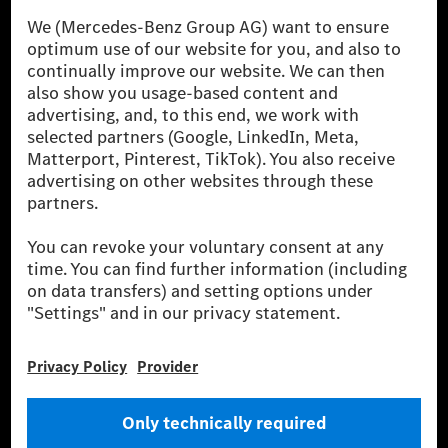
világ egyik legsikeresebb autóipari vállalata. A
Mercedes-Benz AG-val együtt a prémium és
luxusautók, valamint kishaszonjárművek vezető
globális szállítói vagyunk. A Mercedes-Benz Mobility
AG finanszírozást, lízinget, autó előfizetést és
autókölcsönzést, flottakezelést, digitális
szolgáltatásokat a töltéshez és fizetéshez,
biztosításközvetítést, valamint innovatív mobilitási
szolgáltatásokat kínál.
Tudjon meg többet
Technikai támogatás Hotline vonal
Kapcsolat
Helyszínek