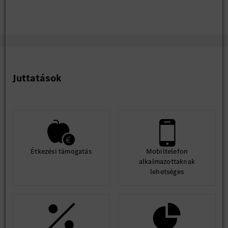
Juttatások
Étkezési támogatás
Mobiltelefon
alkalmazottaknak
lehetséges