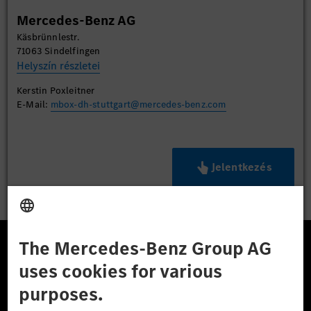
Mercedes-Benz AG
Käsbrünnlestr.
71063 Sindelfingen
Helyszín részletei
Kerstin Poxleitner
E-Mail:
mbox-dh-stuttgart@mercedes-benz.com
Jelentkezés
A Mercedes-Benz Csoport
A Mercedes-Benz Group AG (korábbi Daimler AG) a