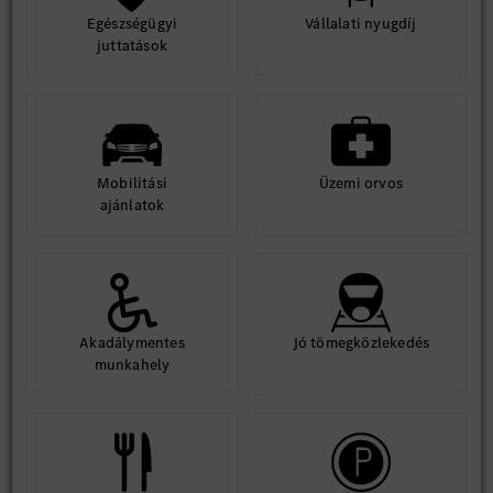
Egészségügyi
Vállalati nyugdíj
juttatások
Mobilitási
Üzemi orvos
ajánlatok
Akadálymentes
Jó tömegközlekedés
munkahely