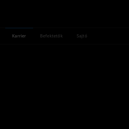
Karrier
Befektetők
Sajtó