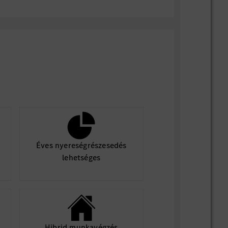
Éves nyereségrészesedés
lehetséges
Hibrid munkavégzés