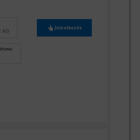
Jelentkezés
z AG
átuma: