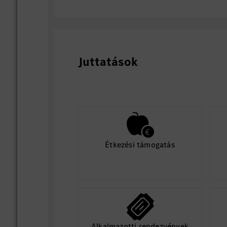
Juttatások
Étkezési támogatás
Alkalmazotti rendezvények