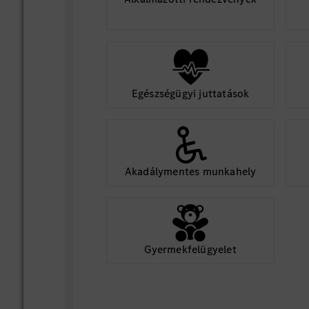
Egészségügyi juttatások
Akadálymentes munkahely
Gyermekfelügyelet