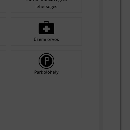
lehetséges
Üzemi orvos
Parkolóhely