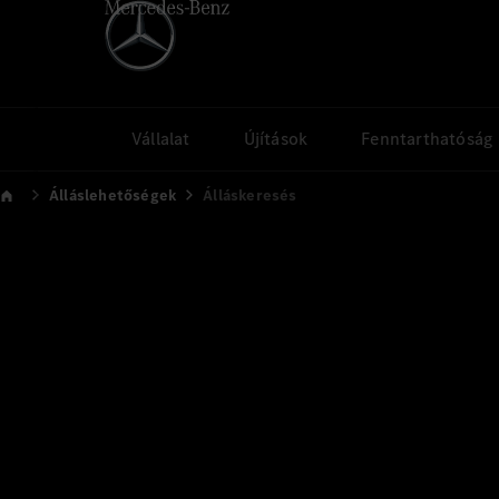
Vállalat
Újítások
Fenntarthatóság
Álláslehetőségek
Álláskeresés