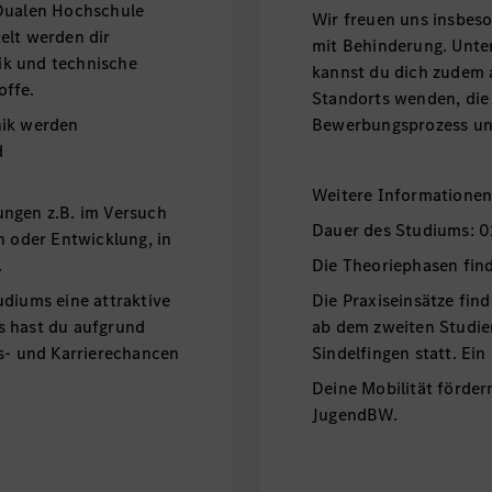
 Dualen Hochschule
Wir freuen uns insbe
elt werden dir
mit Behinderung. Unt
ik und technische
kannst du dich zudem 
offe.
Standorts wenden, die
nik werden
Bewerbungsprozess unt
d
Weitere Informatione
ungen z.B. im Versuch
Dauer des Studiums: 0
n oder Entwicklung, in
.
Die Theoriephasen fin
udiums eine attraktive
Die Praxiseinsätze fin
s hast du aufgrund
ab dem zweiten Studie
gs- und Karrierechancen
Sindelfingen statt. Ein
Deine Mobilität förder
JugendBW.