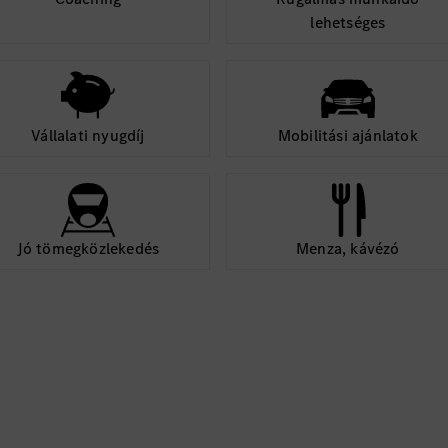
lehetséges
Vállalati nyugdíj
Mobilitási ajánlatok
Jó tömegközlekedés
Menza, kávézó