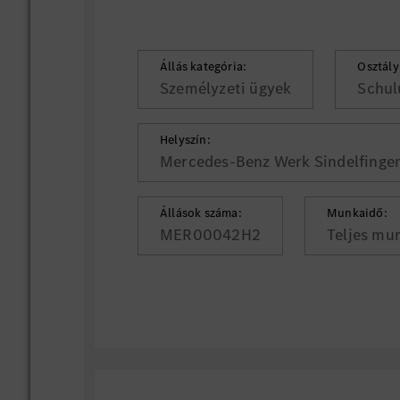
Állás kategória:
Osztály
Személyzeti ügyek
Schul
Helyszín:
Mercedes-Benz Werk Sindelfingen
Állások száma:
Munkaidő:
MER00042H2
Teljes mu