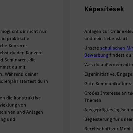
Képesítések
öglicht dir nicht nur
Anlagen zur Online-Be
und praktische
und dein Lebenslauf
iche Konzern-
Unsere
schulischen Mi
ebst du den Konzern
Bewerbung
findest du
d Seminaren, die
Was du außerdem mitbr
ommst du mit
n. Während deiner
Eigeninitiative, Engage
dienjahr startest du in
Gute Kommunikations-
Großes Interesse an te
n die konstruktive
Themen
wicklung von
Ausgeprägtes logisch-
schinen und Anlagen
ung und
Begeisterung für unse
Bereitschaft zur Mobili