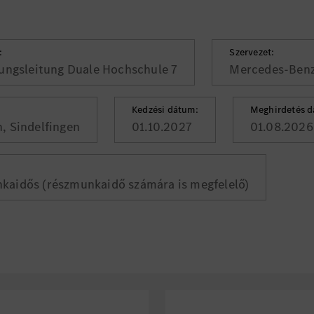
:
Szervezet:
ungsleitung Duale Hochschule 7
Mercedes-Ben
Kedzési dátum:
Meghirdetés d
, Sindelfingen
01.10.2027
01.08.2026
nkaidős (részmunkaidő számára is megfelelő)