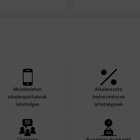
Mobiltelefon
Alkalmazotti
alkalmazottaknak
kedvezmények
lehetséges
lehetségesek
Coaching
Rugalmas munkaidő